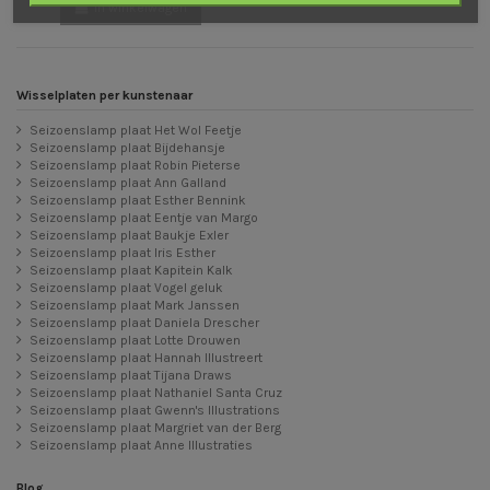
In winkelwagen
Wisselplaten per kunstenaar
Seizoenslamp plaat Het Wol Feetje
Seizoenslamp plaat Bijdehansje
Seizoenslamp plaat Robin Pieterse
Seizoenslamp plaat Ann Galland
Seizoenslamp plaat Esther Bennink
Seizoenslamp plaat Eentje van Margo
Seizoenslamp plaat Baukje Exler
Seizoenslamp plaat Iris Esther
Seizoenslamp plaat Kapitein Kalk
Seizoenslamp plaat Vogel geluk
Seizoenslamp plaat Mark Janssen
Seizoenslamp plaat Daniela Drescher
Seizoenslamp plaat Lotte Drouwen
Seizoenslamp plaat Hannah Illustreert
Seizoenslamp plaat Tijana Draws
Seizoenslamp plaat Nathaniel Santa Cruz
Seizoenslamp plaat Gwenn's Illustrations
Seizoenslamp plaat Margriet van der Berg
Seizoenslamp plaat Anne Illustraties
Blog