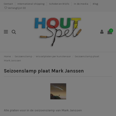
Contact
International shipping
Scholen en BSO's
In de media
Blog
Verlanglijst (
0
)
0
Home
Seizoenslamp
Wisselplaten per kunstenaar
Seizoenslamp plaat
Mark Janssen
Seizoenslamp plaat Mark Janssen
Alle platen voor in de seizoenslamp van Mark Janssen