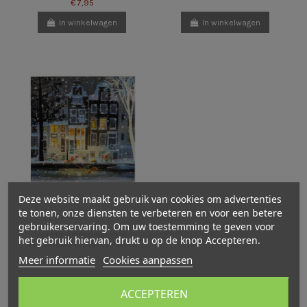
€ 7,95
In winkelwagen
In winkelwagen
Deze website maakt gebruik van cookies om advertenties
te tonen, onze diensten te verbeteren en voor een betere
gebruikerservaring. Om uw toestemming te geven voor
Sint te water plaat voor
het gebruik hiervan, drukt u op de knop Accepteren.
seizoenslamp Mark Janssen
Meer informatie
Cookies aanpassen
ACCEPTEREN
€ 7,95