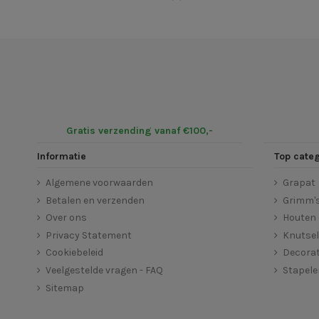
Gratis verzending vanaf €100,-
Informatie
Top cate
Algemene voorwaarden
Grapat
Betalen en verzenden
Grimm'
Over ons
Houten 
Privacy Statement
Knutse
Cookiebeleid
Decorat
Veelgestelde vragen - FAQ
Stapel
Sitemap