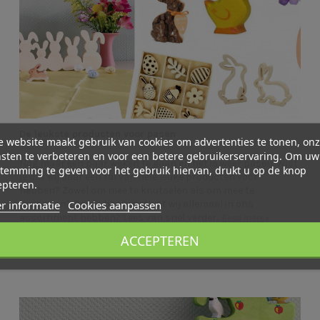
De leukste producten voor pasen
 website maakt gebruik van cookies om advertenties te tonen, on
sten te verbeteren en voor een betere gebruikerservaring. Om uw
Nog maar een paar weken te gaan en het is weer pasen. Wist
temming te geven voor het gebruik hiervan, drukt u op de knop
je dat wij daar een tal van hele leuke producten voor
epteren.
hebben? Zowel om mee te knutselen als om mee te
r informatie
Cookies aanpassen
decoreren? Ben je benieuwd wat wij allemaal in ons
assortiment hebben? Lees van snel verder.
Read more
ACCEPTEREN
March 27, 2020
0 comments
12037 views