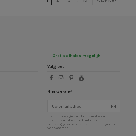
1
2
3
…
10
Volgende
Gratis afhalen mogelijk
Volg ons
Nieuwsbrief
U kunt op elk gewenst moment weer
uitschrijven. Hiervoor kunt u de
contactgegevens gebruiken uit de algemene
voorwaarden.