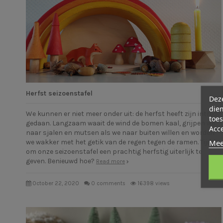
Herfst seizoenstafel
Deze
dien
We kunnen er niet meer onder uit: de herfst heeft zijn intrede
toes
gedaan. Langzaam waait de wind de bomen kaal, grijpen we
Acc
naar sjalen en mutsen als we naar buiten willen en worden
Mee
we wakker met het getik van de regen tegen de ramen. Tijd
om onze seizoenstafel een prachtig herfstig uiterlijk te
geven. Benieuwd hoe?
Read more
October 22, 2020
0 comments
16398 views