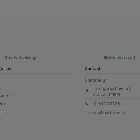
Snelle levering
Grote voorraad
gorieën
Contact
Houtspel.nl
s
Fioringrasstraat 25
1313 LB Almere
dieren
len
+31 641079798
ie
info@houtspel.nl
en