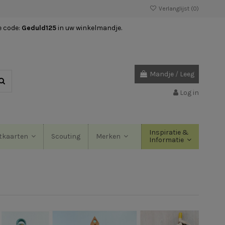
Verlanglijst (
0
)
e code:
Geduld125
in uw winkelmandje.
Mandje
/
Leeg
Log in
Inspiratie &
Scouting
tkaarten
Merken
Informatie