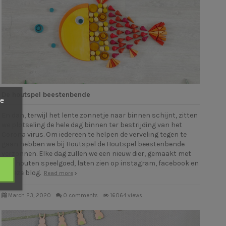
De houtspel beestenbende
ze
En dan, terwijl het lente zonnetje naar binnen schijnt, zitten
we plotseling de hele dag binnen ter bestrijding van het
Corona virus. Om iedereen te helpen de verveling tegen te
gaan hebben we bij Houtspel de Houtspel beestenbende
verzonnen. Elke dag zullen we een nieuw dier, gemaakt met
ons houten speelgoed, laten zien op instagram, facebook en
in deze blog.
Read more
March 23, 2020
0 comments
16064 views