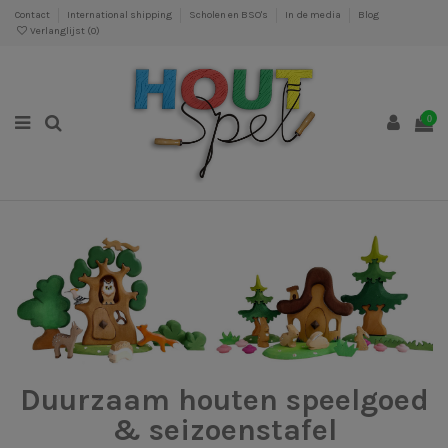
Contact
International shipping
Scholen en BSO's
In de media
Blog
Verlanglijst (
0
)
0
Duurzaam houten speelgoed
& seizoenstafel