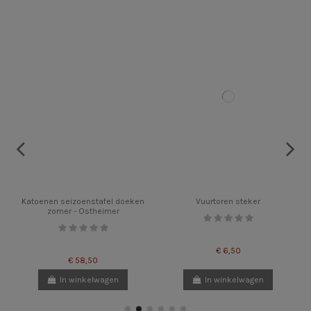
Katoenen seizoenstafel doeken
Vuurtoren steker
zomer - Ostheimer
€ 6,50
€ 58,50
In winkelwagen
In winkelwagen