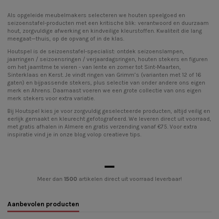
Als opgeleide meubelmakers selecteren we
houten speelgoed
en
seizoenstafel-producten met een kritische blik: verantwoord en duurzaam
hout, zorgvuldige afwerking en kindveilige kleurstoffen. Kwaliteit die lang
meegaat—thuis, op de opvang of in de klas.
Houtspel is de seizoenstafel-specialist: ontdek
seizoenslampen
,
jaarringen / seizoensringen / verjaardagsringen
, houten stekers en
figuren
om het jaarritme te vieren - van lente en zomer tot Sint-Maarten,
Sinterklaas en Kerst. Je vindt ringen van Grimm’s (varianten met 12 of 16
gaten) en bijpassende stekers, plus selectie van onder andere ons eigen
merk en Ahrens. Daarnaast voeren we een grote collectie van ons eigen
merk stekers voor extra variatie.
Bij Houtspel kies je voor zorgvuldig geselecteerde producten, altijd veilig en
eerlijk gemaakt en kleurecht gefotografeerd. We leveren direct uit voorraad,
met gratis afhalen in Almere en gratis verzending vanaf €75. Voor extra
inspiratie vind je in onze blog volop creatieve tips.
Meer dan
1500
artikelen direct uit voorraad leverbaar!
Aanbevolen producten