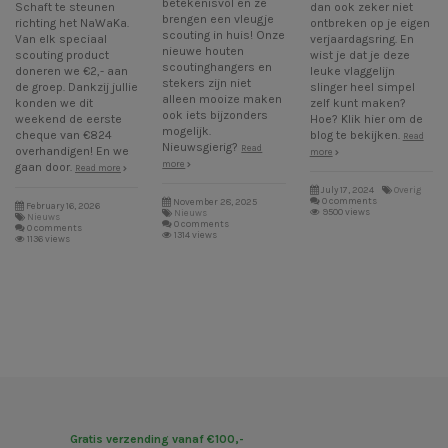
betekenisvol en ze
Schaft te steunen
dan ook zeker niet
brengen een vleugje
richting het NaWaKa.
ontbreken op je eigen
scouting in huis! Onze
Van elk speciaal
verjaardagsring. En
nieuwe houten
scouting product
wist je dat je deze
scoutinghangers en
doneren we €2,- aan
leuke vlaggelijn
stekers zijn niet
de groep. Dankzij jullie
slinger heel simpel
alleen mooize maken
konden we dit
zelf kunt maken?
ook iets bijzonders
weekend de eerste
Hoe? Klik hier om de
mogelijk.
cheque van €824
blog te bekijken.
Read
Nieuwsgierig?
Read
overhandigen! En we
more
more
gaan door.
Read more
July 17, 2024
Overig
0 comments
November 28, 2025
February 16, 2026
9500 views
Nieuws
Nieuws
0 comments
0 comments
1314 views
1136 views
Gratis verzending vanaf €100,-