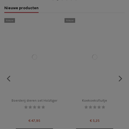
Nieuwe producten
Nieuw
Nieuw
N
Boerderij dieren set Holztiger
Koekoeksfluitje
€ 47,95
€ 5,25