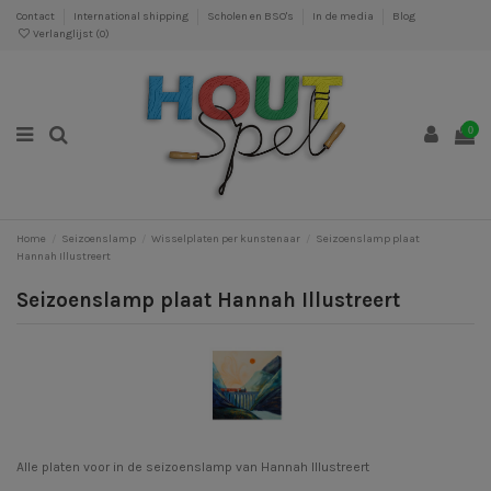
Contact
International shipping
Scholen en BSO's
In de media
Blog
Verlanglijst (
0
)
0
Home
Seizoenslamp
Wisselplaten per kunstenaar
Seizoenslamp plaat
Hannah Illustreert
Seizoenslamp plaat Hannah Illustreert
Alle platen voor in de seizoenslamp van Hannah Illustreert