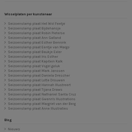
Wisselplaten per kunstenaar
Seizoenslamp plaat Het Wol Feetje
Seizoenslamp plaat Bijdehansje
Seizoenslamp plaat Robin Pieterse
Seizoenslamp plaat Ann Galland
Seizoenslamp plaat Esther Bennink
Seizoenslamp plaat Eentje van Margo
Seizoenslamp plaat Baukje Exler
Seizoenslamp plaat Iris Esther
Seizoenslamp plaat Kapitein Kalk
Seizoenslamp plaat Vogel geluk
Seizoenslamp plaat Mark Janssen
Seizoenslamp plaat Daniela Drescher
Seizoenslamp plaat Lotte Drouwen
Seizoenslamp plaat Hannah Illustreert
Seizoenslamp plaat Tijana Draws
Seizoenslamp plaat Nathaniel Santa Cruz
Seizoenslamp plaat Gwenn's Illustrations
Seizoenslamp plaat Margriet van der Berg
Seizoenslamp plaat Anne Illustraties
Blog
Nieuws