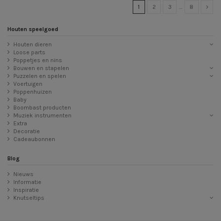
1
2
3
…
8
Houten speelgoed
Houten dieren
Loose parts
Poppetjes en nins
Bouwen en stapelen
Puzzelen en spelen
Voertuigen
Poppenhuizen
Baby
Boombast producten
Muziek instrumenten
Extra
Decoratie
Cadeaubonnen
Blog
Nieuws
Informatie
Inspiratie
Knutseltips