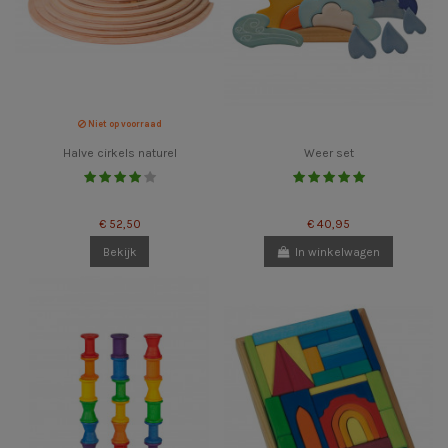
Niet op voorraad
Halve cirkels naturel
Weer set
€ 52,50
€ 40,95
Bekijk
In winkelwagen