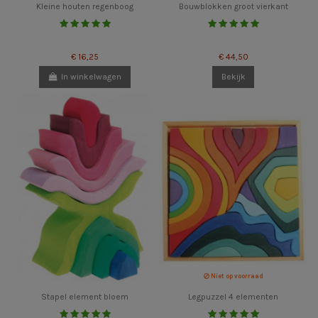
Kleine houten regenboog
Bouwblokken groot vierkant
€ 16,25
€ 44,50
In winkelwagen
Bekijk
Niet op voorraad
Stapel element bloem
Legpuzzel 4 elementen