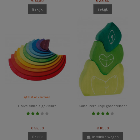
€ 61,50
€ 28,50
Bekijk
Bekijk
Niet op voorraad
Halve cirkels gekleurd
Kabouterhuisje groenteboer
€ 52,50
€ 10,50
Bekijk
In winkelwagen