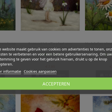
zoenslamp
Sneeuwklok elfje plaat voor
Madeliefjes pla
seizoenslamp Ann Galland
Ann 
 website maakt gebruik van cookies om advertenties te tonen, on
sten te verbeteren en voor een betere gebruikerservaring. Om uw
temming te geven voor het gebruik hiervan, drukt u op de knop
epteren.
€ 7,95
€
r informatie
Cookies aanpassen
n
In winkelwagen
In w
ACCEPTEREN