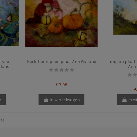
t voor
Herfst pompoen plaat Ann Galland
Lampion plaat 
lland
Ann 
€ 7,95
€
n
In winkelwagen
In w
(s)