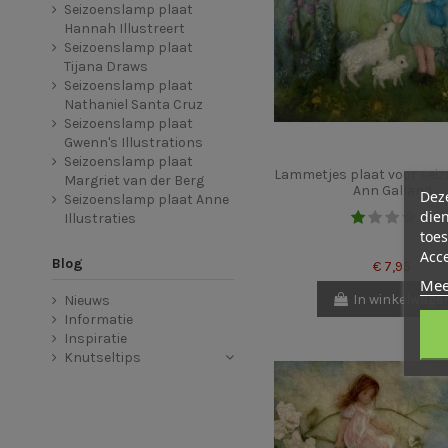
Seizoenslamp plaat
Hannah Illustreert
Seizoenslamp plaat
Tijana Draws
Seizoenslamp plaat
Nathaniel Santa Cruz
Seizoenslamp plaat
Gwenn's Illustrations
Seizoenslamp plaat
Lammetjes plaat voor sei
Margriet van der Berg
Ann Galland
Deze
Seizoenslamp plaat Anne
dien
Illustraties
toes
Acc
Blog
€ 7,95
Mee
In winkelwage
Nieuws
Informatie
Inspiratie
Knutseltips