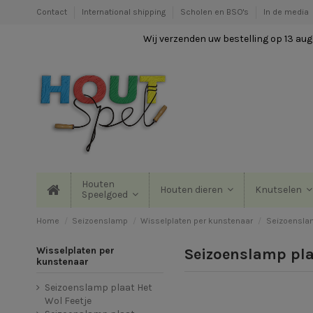
Contact
International shipping
Scholen en BSO's
In de media
Wij verzenden uw bestelling op 13 augu
Houten
Houten dieren
Knutselen
Speelgoed
Home
Seizoenslamp
Wisselplaten per kunstenaar
Seizoenslam
Wisselplaten per
Seizoenslamp pla
kunstenaar
Seizoenslamp plaat Het
Wol Feetje