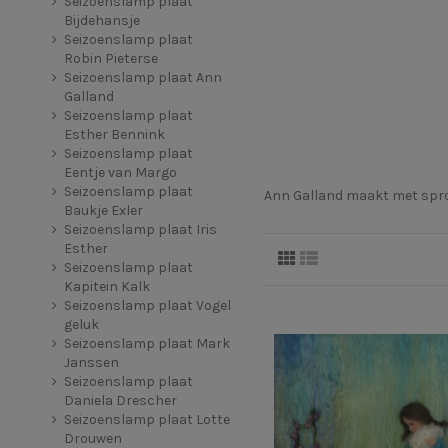
Seizoenslamp plaat
Bijdehansje
Seizoenslamp plaat
Robin Pieterse
Seizoenslamp plaat Ann
Galland
Seizoenslamp plaat
Esther Bennink
Seizoenslamp plaat
Eentje van Margo
Seizoenslamp plaat
Ann Galland maakt met sprook
Baukje Exler
Seizoenslamp plaat Iris
Esther
Seizoenslamp plaat
Kapitein Kalk
Seizoenslamp plaat Vogel
geluk
Seizoenslamp plaat Mark
Janssen
Seizoenslamp plaat
Daniela Drescher
Seizoenslamp plaat Lotte
Drouwen