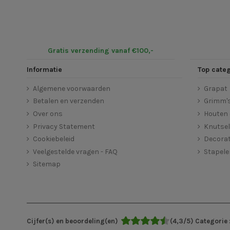
Gratis verzending vanaf €100,-
Informatie
Top cate
Algemene voorwaarden
Grapat
Betalen en verzenden
Grimm'
Over ons
Houten 
Privacy Statement
Knutse
Cookiebeleid
Decorat
Veelgestelde vragen - FAQ
Stapel
Sitemap
Cijfer(s) en beoordeling(en)
(
4,3
/
5
)
Categorie 