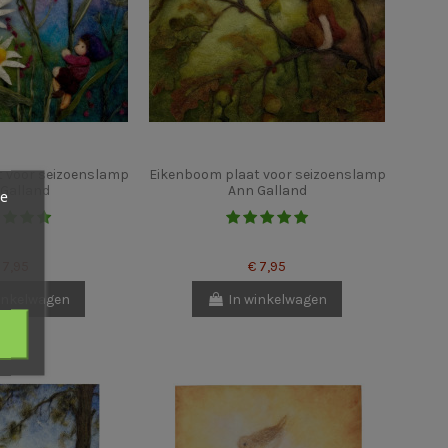
at voor seizoenslamp
Eikenboom plaat voor seizoenslamp
Galland
Ann Galland
ze
 7,95
€ 7,95
inkelwagen
In winkelwagen