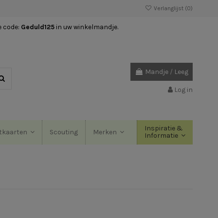
Verlanglijst (
0
)
e code:
Geduld125
in uw winkelmandje.
Mandje
/
Leeg
Log in
Inspiratie &
Scouting
tkaarten
Merken
Informatie