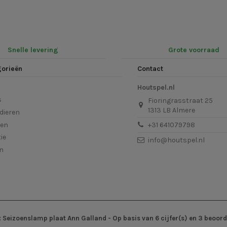
Snelle levering
Grote voorraad
gorieën
Contact
Houtspel.nl
s
Fioringrasstraat 25
1313 LB Almere
dieren
len
+31 641079798
ie
info@houtspel.nl
en
:
Seizoenslamp plaat Ann Galland
- Op basis van
6
cijfer(s) en
3
beoord