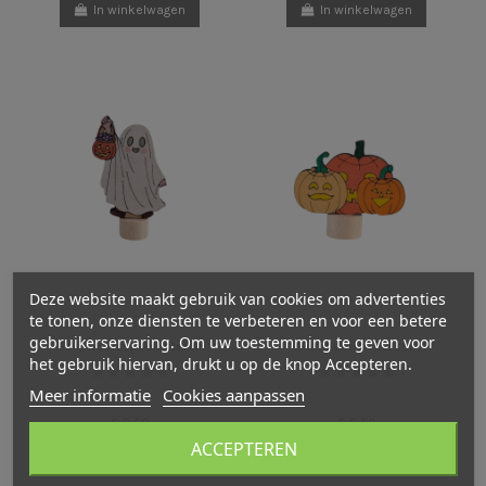
In winkelwagen
In winkelwagen
Deze website maakt gebruik van cookies om advertenties
te tonen, onze diensten te verbeteren en voor een betere
gebruikerservaring. Om uw toestemming te geven voor
Halloween spook steker
Pompoenen steker
het gebruik hiervan, drukt u op de knop Accepteren.
Meer informatie
Cookies aanpassen
€ 6,50
€ 6,50
ACCEPTEREN
In winkelwagen
In winkelwagen