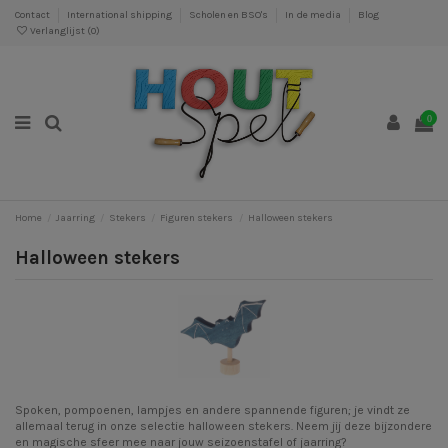
Contact
International shipping
Scholen en BSO's
In de media
Blog
Verlanglijst (
0
)
0
Home
Jaarring
Stekers
Figuren stekers
Halloween stekers
Halloween stekers
Spoken, pompoenen, lampjes en andere spannende figuren; je vindt ze
allemaal terug in onze selectie halloween stekers. Neem jij deze bijzondere
en magische sfeer mee naar jouw seizoenstafel of jaarring?