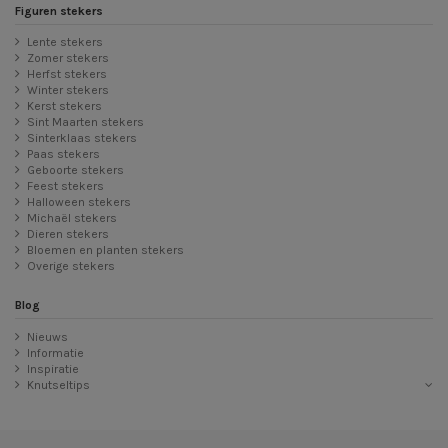
Figuren stekers
Lente stekers
Zomer stekers
Herfst stekers
Winter stekers
Kerst stekers
Sint Maarten stekers
Sinterklaas stekers
Paas stekers
Geboorte stekers
Feest stekers
Halloween stekers
Michaël stekers
Dieren stekers
Bloemen en planten stekers
Overige stekers
Blog
Nieuws
Informatie
Inspiratie
Knutseltips