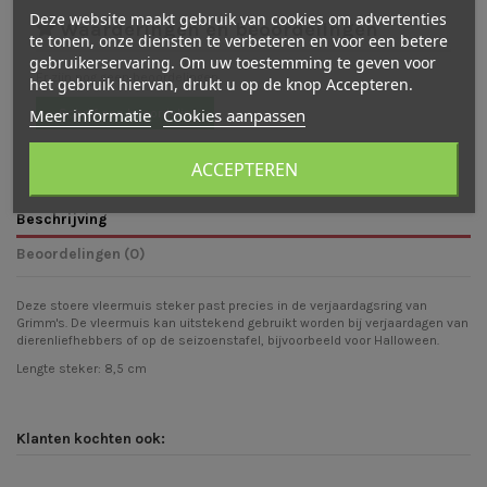
Deze website maakt gebruik van cookies om advertenties
Waarderingen en beoordelingen
te tonen, onze diensten te verbeteren en voor een betere
gebruikerservaring. Om uw toestemming te geven voor
Er zijn nog geen beoordelingen
het gebruik hiervan, drukt u op de knop Accepteren.
Meer informatie
Cookies aanpassen
Schrijf een beoordeling
ACCEPTEREN
Beschrijving
Beoordelingen (0)
Deze stoere vleermuis steker past precies in de verjaardagsring van
Grimm's. De vleermuis kan uitstekend gebruikt worden bij verjaardagen van
dierenliefhebbers of op de seizoenstafel, bijvoorbeeld voor Halloween.
Lengte steker: 8,5 cm
Klanten kochten ook: