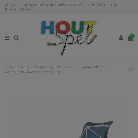
Contact
International shipping
Scholen en BSO's
In de media
Blog
Verlanglijst (
0
)
0
Home
Jaarring
Stekers
Figuren stekers
Halloween stekers
Vleermuis steker voor verjaardagsring