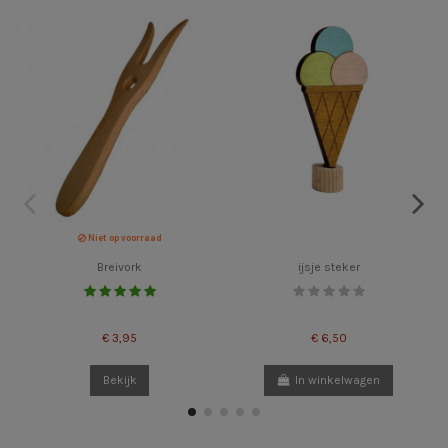
Niet op voorraad
Breivork
ijsje steker
€ 3,95
€ 6,50
Bekijk
In winkelwagen