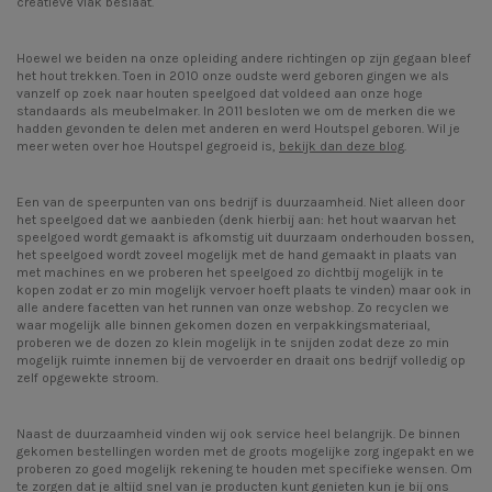
creatieve vlak beslaat.
Hoewel we beiden na onze opleiding andere richtingen op zijn gegaan bleef
het hout trekken. Toen in 2010 onze oudste werd geboren gingen we als
vanzelf op zoek naar houten speelgoed dat voldeed aan onze hoge
standaards als meubelmaker. In 2011 besloten we om de merken die we
hadden gevonden te delen met anderen en werd Houtspel geboren. Wil je
meer weten over hoe Houtspel gegroeid is,
bekijk dan deze blog
.
Een van de speerpunten van ons bedrijf is duurzaamheid. Niet alleen door
het speelgoed dat we aanbieden (denk hierbij aan: het hout waarvan het
speelgoed wordt gemaakt is afkomstig uit duurzaam onderhouden bossen,
het speelgoed wordt zoveel mogelijk met de hand gemaakt in plaats van
met machines en we proberen het speelgoed zo dichtbij mogelijk in te
kopen zodat er zo min mogelijk vervoer hoeft plaats te vinden) maar ook in
alle andere facetten van het runnen van onze webshop. Zo recyclen we
waar mogelijk alle binnen gekomen dozen en verpakkingsmateriaal,
proberen we de dozen zo klein mogelijk in te snijden zodat deze zo min
mogelijk ruimte innemen bij de vervoerder en draait ons bedrijf volledig op
zelf opgewekte stroom.
Naast de duurzaamheid vinden wij ook service heel belangrijk. De binnen
gekomen bestellingen worden met de groots mogelijke zorg ingepakt en we
proberen zo goed mogelijk rekening te houden met specifieke wensen. Om
te zorgen dat je altijd snel van je producten kunt genieten kun je bij ons