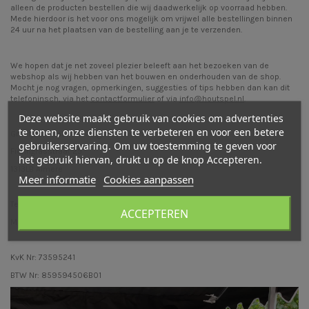
alleen de producten bestellen die wij daadwerkelijk op voorraad hebben.
Mede hierdoor is het voor ons mogelijk om vrijwel alle bestellingen binnen
24 uur na het plaatsen van de bestelling aan je te verzenden.
We hopen dat je net zoveel plezier beleeft aan het bezoeken van de
webshop als wij hebben van het bouwen en onderhouden van de shop.
Mocht je nog vragen, opmerkingen, suggesties of tips hebben dan kan dit
telefoninsch, via het
contactformulier
of via
info@houtspel.nl
.
Deze website maakt gebruik van cookies om advertenties
te tonen, onze diensten te verbeteren en voor een betere
Groetjes, Elmar en Margriet Jansen
gebruikerservaring. Om uw toestemming te geven voor
Fioringrasstraat 25
het gebruik hiervan, drukt u op de knop Accepteren.
1313LB Almere
Meer informatie
Cookies aanpassen
Telefoon: 06-41079798
ACCEPTEREN
Mail: info@houtspel.nl
KvK Nr: 73595241
BTW Nr: 859594506B01