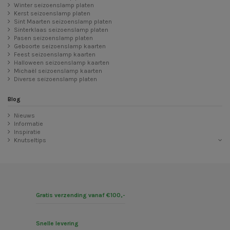
Winter seizoenslamp platen
Kerst seizoenslamp platen
Sint Maarten seizoenslamp platen
Sinterklaas seizoenslamp platen
Pasen seizoenslamp platen
Geboorte seizoenslamp kaarten
Feest seizoenslamp kaarten
Halloween seizoenslamp kaarten
Michaël seizoenslamp kaarten
Diverse seizoenslamp platen
Blog
Nieuws
Informatie
Inspiratie
Knutseltips
Gratis verzending vanaf €100,-
Snelle levering