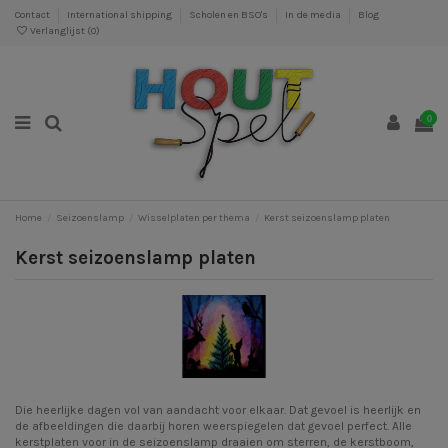
Contact
International shipping
Scholen en BSO's
In de media
Blog
Verlanglijst (
0
)
0
Home
Seizoenslamp
Wisselplaten per thema
Kerst seizoenslamp platen
Kerst seizoenslamp platen
Die heerlijke dagen vol van aandacht voor elkaar. Dat gevoel is heerlijk en
de afbeeldingen die daarbij horen weerspiegelen dat gevoel perfect. Alle
kerstplaten voor in de seizoenslamp draaien om sterren, de kerstboom,