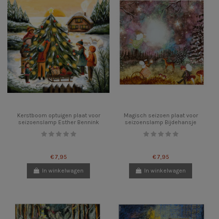
Kerstboom optuigen plaat voor
Magisch seizoen plaat voor
seizoenslamp Esther Bennink
seizoenslamp Bijdehansje
€ 7,95
€ 7,95
In winkelwagen
In winkelwagen