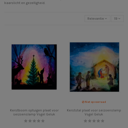
kaarslicht en gezelligheid.
Relevantie
19
Niet op voorraad
Kerstboom optuigen plaat voor
Kerststal plaat voor seizoenslamp
seizoenslamp Vogel Geluk
Vogel Geluk