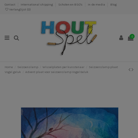
Contact
International shipping
Scholen en BSO's
In de media
Blog
Verlanglijst (
0
)
0
Home
Seizoenslamp
Wisselplaten per kunstenaar
Seizoenslamp plaat
Vogel geluk
Advent plaat voor seizoenslamp Vogel Geluk