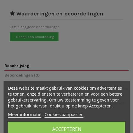
Waarderingen en beoordelingen
Er zijn nog geen beoordelingen
Schrijf een beoordeling
Beschrijving
Beoordelingen (0)
Deze website maakt gebruik van cookies om advertenties
Het is adventstijd en in het bos is de adventskrans alvast neergelegd. Deze
te tonen, onze diensten te verbeteren en voor een betere
prachtige wisselplaat voor in de seizoenslamp is een feestje om je
kinderkamer of seizoenstafel mee aan te kleden. Door de afbeelding te
gebruikerservaring. Om uw toestemming te geven voor
drukken op doorzichtig kunststof komen niet alleen de kleuren maar ook
het gebruik hiervan, drukt u op de knop Accepteren.
de structuren van deze afbeelding prachtig uit.
Meer informatie
Cookies aanpassen
Maat: 19 x 19 cm
ACCEPTEREN