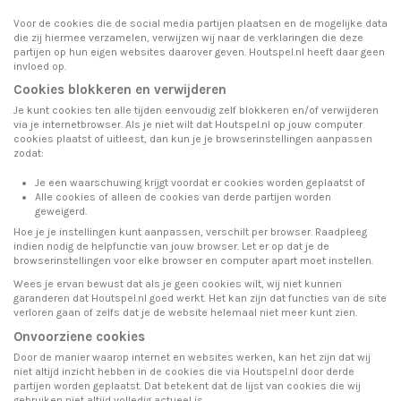
Voor de cookies die de social media partijen plaatsen en de mogelijke data
die zij hiermee verzamelen, verwijzen wij naar de verklaringen die deze
partijen op hun eigen websites daarover geven. Houtspel.nl heeft daar geen
invloed op.
Cookies blokkeren en verwijderen
Je kunt cookies ten alle tijden eenvoudig zelf blokkeren en/of verwijderen
via je internetbrowser.
Als je niet wilt dat Houtspel.nl op jouw computer
cookies plaatst of uitleest, dan kun je je browserinstellingen aanpassen
zodat:
Je een waarschuwing krijgt voordat er cookies worden geplaatst of
Alle cookies of alleen de cookies van derde partijen worden
geweigerd.
Hoe je je instellingen kunt aanpassen, verschilt per browser. Raadpleeg
indien nodig de helpfunctie van jouw browser. Let er op dat je de
browserinstellingen voor elke browser en computer apart moet instellen.
Wees je ervan bewust dat als je geen cookies wilt, wij niet kunnen
garanderen dat Houtspel.nl goed werkt. Het kan zijn dat functies van de site
verloren gaan of zelfs dat je de website helemaal niet meer kunt zien.
Onvoorziene cookies
Door de manier waarop internet en websites werken, kan het zijn dat wij
niet altijd inzicht hebben in de cookies die via Houtspel.nl door derde
partijen worden geplaatst.
Dat betekent dat de lijst van cookies die wij
gebruiken niet altijd volledig actueel is.