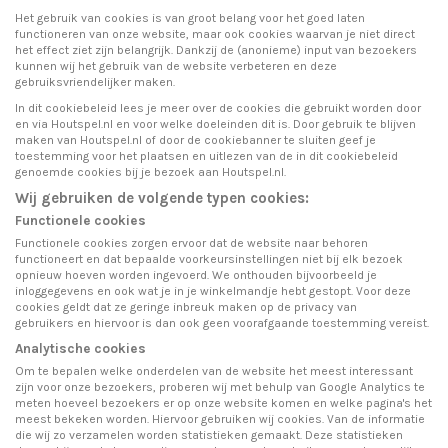
Het gebruik van cookies is van groot belang voor het goed laten
functioneren van onze website, maar ook cookies waarvan je niet direct
het effect ziet zijn belangrijk. Dankzij de (anonieme) input van bezoekers
kunnen wij het gebruik van de website verbeteren en deze
gebruiksvriendelijker maken.
In dit cookiebeleid lees je meer over
de cookies die gebruikt worden door
en via Houtspel.nl en voor welke doeleinden dit is.
Door gebruik te blijven
maken van Houtspel.nl of door de cookiebanner te sluiten geef je
toestemming voor het plaatsen en uitlezen van de in dit cookiebeleid
genoemde cookies bij je bezoek aan Houtspel.nl.
Wij gebruiken de volgende typen cookies:
Functionele cookies
Functionele cookies zorgen ervoor dat de website naar behoren
functioneert en dat bepaalde voorkeursinstellingen niet bij elk bezoek
opnieuw hoeven worden ingevoerd. We onthouden bijvoorbeeld je
inloggegevens en ook wat je in je winkelmandje hebt gestopt.
Voor deze
cookies geldt dat ze geringe inbreuk maken op de privacy van
gebruikers en hiervoor is dan ook geen voorafgaande toestemming vereist.
Analytische cookies
Om te bepalen welke onderdelen van de website het meest interessant
zijn voor onze bezoekers, proberen wij met behulp van Google Analytics te
meten hoeveel bezoekers er op onze website komen en welke pagina's het
meest bekeken worden. Hiervoor gebruiken wij cookies. Van de informatie
die wij zo verzamelen worden statistieken gemaakt. Deze statistieken