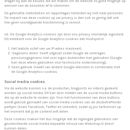
dragen bij aan de keuzes die we maken om de website zo goed mogelijk op
wensen van de bezoeker af te stemmen.
De gebruikte statistieken en rapportages herleiden wij niet naar personen.
De impact van deze cookies op uw privacy is dan ook zo gering dat ook
hier geen voorafgaande toestemming is vereist.
nb: De Google Analytics-cookies zijn door ons privacy vriendelijk ingesteld.
Dit betekent voor de Google Analytics-cookies dat Houtspel.nl:
Het laatste octet van uw IP-adres maskeert;
‘Gegevens delen’ heeft uitgezet zodat Google de verkregen
persoonsgegevens niet voor eigen doeleinden kan gebruiken (Google
kan deze alleen gebruiken voor technische ondersteuning);
Geen gebruik maakt van andere Google-diensten in combinatie met
de Google Analytics-cookies.
Social media cookies
Via de website kunnen o.a. de producten, blogposts en video's gedeeld
worden op social media. Dit kan door middel van de social media buttons
die op de website te vinden zijn. Voor het functioneren van deze buttons
wordt gebruik gemaakt van social media cookies van de desbetreffende
partijen (zoals Facebook, Twitter en Linkedin), zodat zij jou herkennen op
het moment dat jij de content wilt delen.
Deze cookies maken het dus mogelijk dat de ingelogde gebruikers van
geselecteerde social media bepaalde inhoud van Webshop.nl direct
kunnen delen.