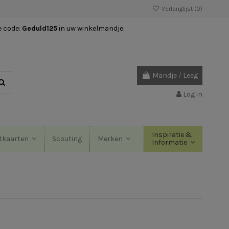
Verlanglijst (
0
)
e code:
Geduld125
in uw winkelmandje.
Mandje
/
Leeg
Log in
Inspiratie &
Scouting
tkaarten
Merken
Informatie