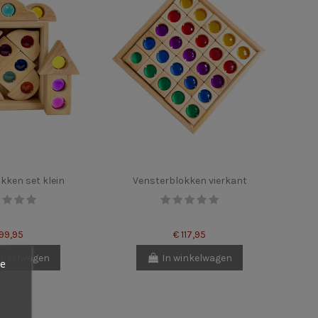
kken set klein
Vensterblokken vierkant
 99,95
€ 117,95
inkelwagen
In winkelwagen
ze