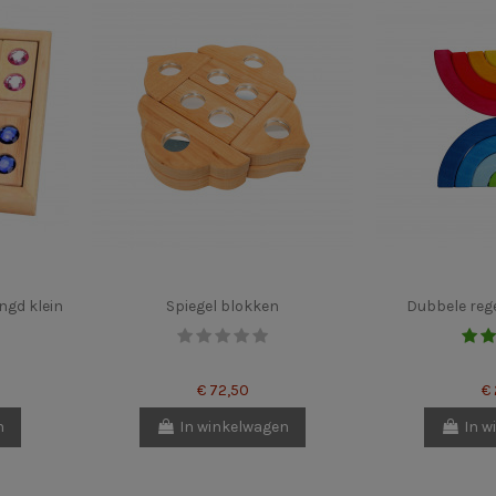
ngd klein
Spiegel blokken
Dubbele reg
€ 72,50
€
n
In winkelwagen
In w