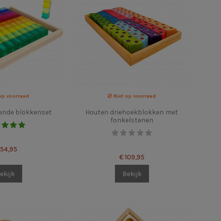
op voorraad
Niet op voorraad
ende blokkenset
Houten driehoekblokken met
fonkelstenen
154,95
€ 109,95
ekijk
Bekijk