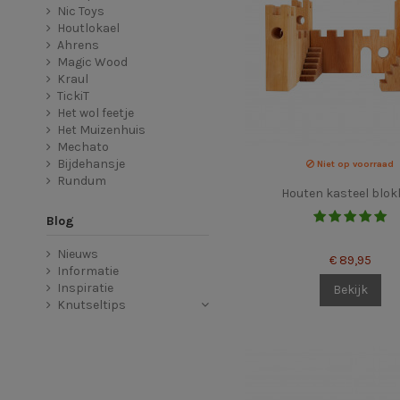
Nic Toys
Houtlokael
Ahrens
Magic Wood
Kraul
TickiT
Het wol feetje
Het Muizenhuis
Mechato
Bijdehansje
Niet op voorraad
Rundum
Houten kasteel blo
Blog
Nieuws
€ 89,95
Informatie
Inspiratie
Bekijk
Knutseltips