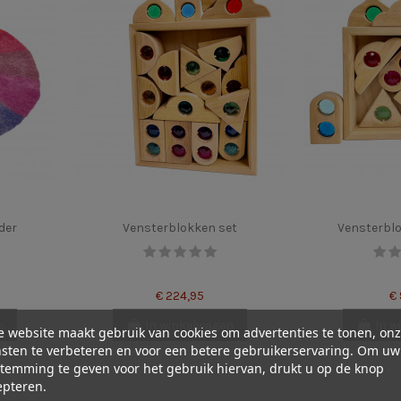
der
Vensterblokken set
Vensterblo
€ 224,95
€
n
In winkelwagen
In w
 website maakt gebruik van cookies om advertenties te tonen, on
sten te verbeteren en voor een betere gebruikerservaring. Om uw
temming te geven voor het gebruik hiervan, drukt u op de knop
epteren.