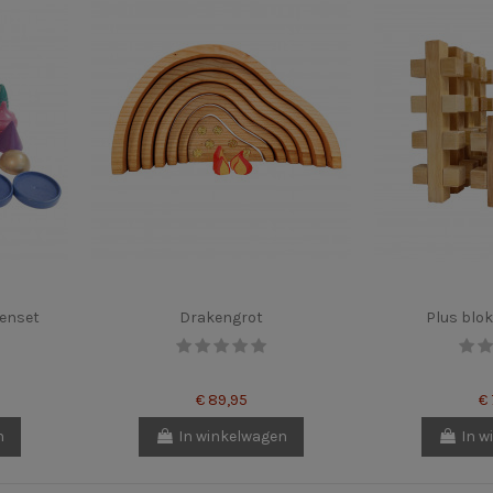
kenset
Drakengrot
Plus blok
€ 89,95
€
n
In winkelwagen
In w