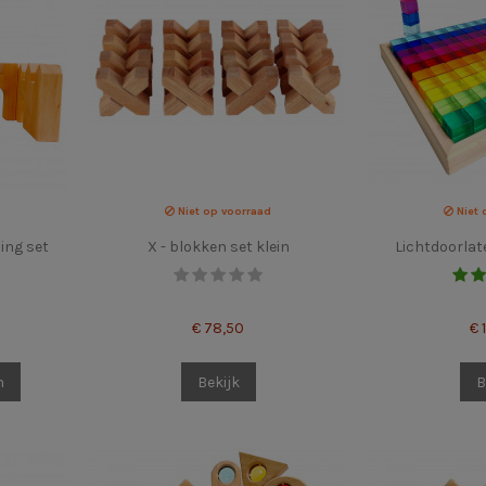
Niet op voorraad
Niet 
ing set
X - blokken set klein
Lichtdoorlat
€ 78,50
€ 
n
Bekijk
B