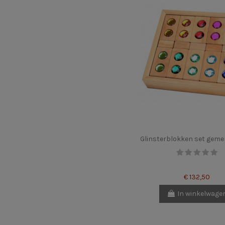
Glinsterblokken set geme
€ 132,50
In winkelwage