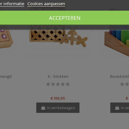
r informatie
Cookies aanpassen
ACCEPTEREN
emengd
X - blokken
Bouwblokk
€ 199,95
€
In winkelwagen
In w