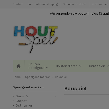
Contact
International shipping
Scholen en BSO's
In de media
Wij verzenden uw bestelling op 13 augu
Houten
Houten dieren
Knutselen
Speelgoed
Home
Speelgoed merken
Bauspiel
Speelgoed merken
Bauspiel
Grimm's
Grapat
Ostheimer