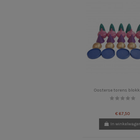
Oosterse torens blok
€ 67,50
In winkelwage