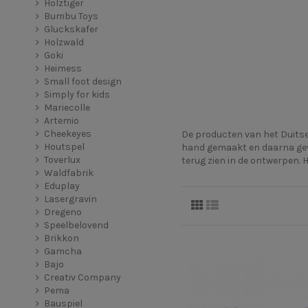
Holztiger
Bumbu Toys
Gluckskafer
Holzwald
Goki
Heimess
Small foot design
Simply for kids
Mariecolle
Artemio
Cheekeyes
De producten van het Duitse
Houtspel
hand gemaakt en daarna geve
Toverlux
terug zien in de ontwerpen.
Waldfabrik
Eduplay
Lasergravin
Dregeno
Speelbelovend
Brikkon
Gamcha
Bajo
Creativ Company
Pema
Bauspiel