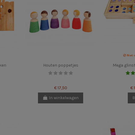
Niet 
kken
Houten poppetjes
Mega glins
€ 17,50
€ 
In winkelwagen
B