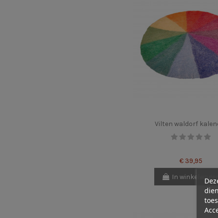
Vilten waldorf kalen
€ 39,95
In winkelwage
Deze
dien
toes
Acc