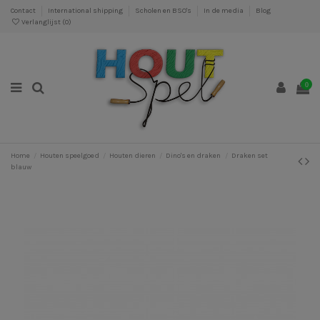
Contact
International shipping
Scholen en BSO's
In de media
Blog
Verlanglijst (
0
)
0
Home
Houten speelgoed
Houten dieren
Dino's en draken
Draken set
blauw