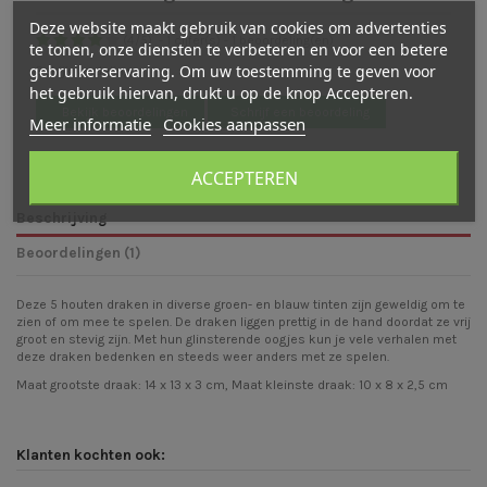
Deze website maakt gebruik van cookies om advertenties
(
4
/
5
)
-
1
cijfer(s) -
1
beoordeling(en)
te tonen, onze diensten te verbeteren en voor een betere
gebruikerservaring. Om uw toestemming te geven voor
Bekijk verdeling
het gebruik hiervan, drukt u op de knop Accepteren.
Bekijk beoordelingen
Schrijf een beoordeling
Meer informatie
Cookies aanpassen
ACCEPTEREN
Beschrijving
Beoordelingen (1)
Deze 5 houten draken in diverse groen- en blauw tinten zijn geweldig om te
zien of om mee te spelen. De draken liggen prettig in de hand doordat ze vrij
groot en stevig zijn. Met hun glinsterende oogjes kun je vele verhalen met
deze draken bedenken en steeds weer anders met ze spelen.
Maat grootste draak: 14 x 13 x 3 cm, Maat kleinste draak: 10 x 8 x 2,5 cm
Klanten kochten ook: