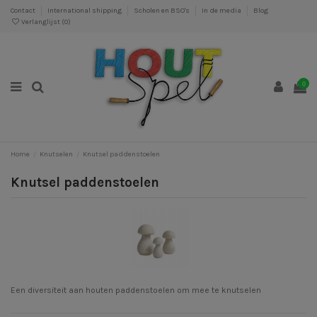
Contact
International shipping
Scholen en BSO's
In de media
Blog
Verlanglijst (
0
)
0
Home
Knutselen
Knutsel paddenstoelen
Knutsel paddenstoelen
Een diversiteit aan houten paddenstoelen om mee te knutselen