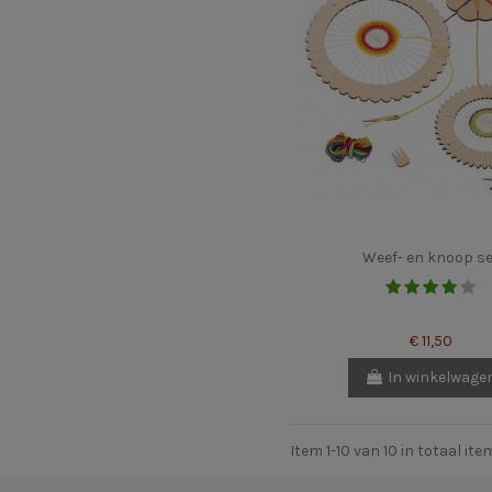
Weef- en knoop se
€ 11,50
In winkelwage
Item 1-10 van 10 in totaal ite