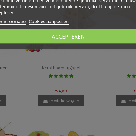
sten te verbeteren en voor een betere gebruikerservaring. Om uw
temming te geven voor het gebruik hiervan, drukt u op de knop
epteren.
r informatie
Cookies aanpassen
ACCEPTEREN
uren
Kerstboom rijgspel
L
€ 4,50
€
n
In winkelwagen
In w