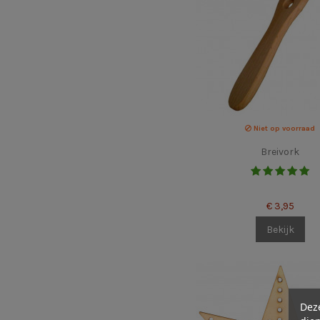
Niet op voorraad
Breivork
€ 3,95
Bekijk
Deze