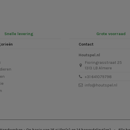
Snelle levering
Grote voorraad
gorieën
Contact
Houtspel.nl
s
Fioringrasstraat 25
1313 LB Almere
dieren
len
+31 641079798
ie
info@houtspel.nl
en
Handwerken
- Op basis van
16
cijfer(s) en
14
beoordeling(en)
- Alle b