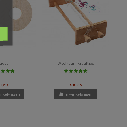
ucet
Weefraam kraaltjes
 1,50
€ 10,95
inkelwagen
In winkelwagen