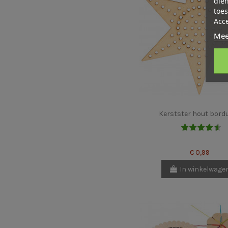
dien
toes
Acc
Mee
Kerstster hout bord
€ 0,99
In winkelwage