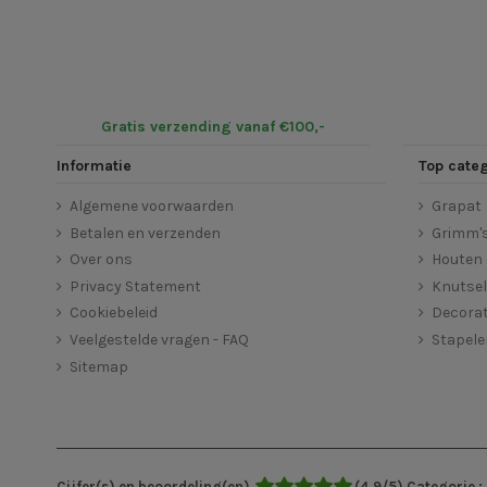
Gratis verzending vanaf €100,-
Informatie
Top cate
Algemene voorwaarden
Grapat
Betalen en verzenden
Grimm'
Over ons
Houten 
Privacy Statement
Knutse
Cookiebeleid
Decorat
Veelgestelde vragen - FAQ
Stapel
Sitemap
Cijfer(s) en beoordeling(en)
(
4,9
/
5
)
Categorie :