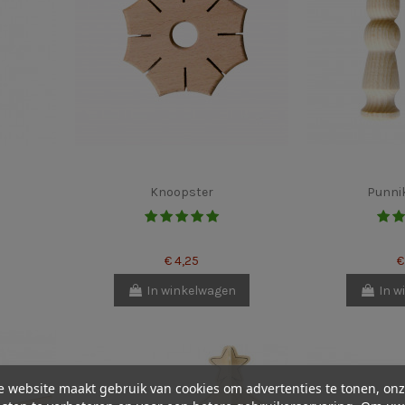
Knoopster
Punnik
€ 4,25
€
In winkelwagen
In w
 website maakt gebruik van cookies om advertenties te tonen, on