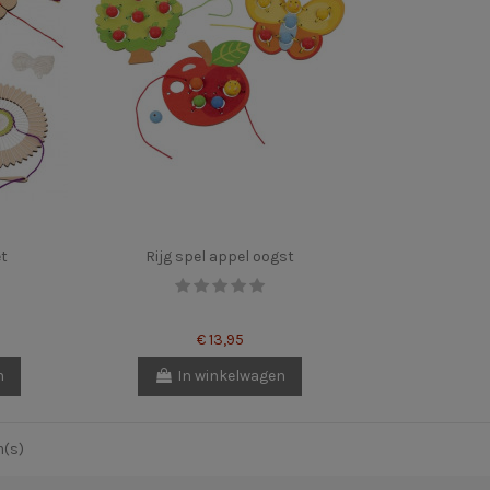
t
Rijg spel appel oogst
€ 13,95
n
In winkelwagen
m(s)