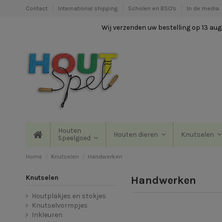
Contact
International shipping
Scholen en BSO's
In de media
Wij verzenden uw bestelling op 13 augu
Houten
Houten dieren
Knutselen
Speelgoed
Home
Knutselen
Handwerken
Knutselen
Handwerken
Houtplakjes en stokjes
Knutselvormpjes
Inkleuren