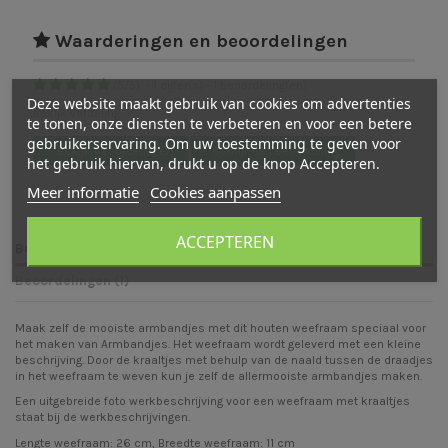
Waarderingen en beoordelingen
(
5
/
5
)
-
1
cijfer(s) -
1
beoordeling(en)
Deze website maakt gebruik van cookies om advertenties
Bekijk verdeling
te tonen, onze diensten te verbeteren en voor een betere
gebruikerservaring. Om uw toestemming te geven voor
Bekijk beoordelingen
Schrijf een beoordeling
het gebruik hiervan, drukt u op de knop Accepteren.
Meer informatie
Cookies aanpassen
ACCEPTEREN
Beschrijving
Beoordelingen (1)
Maak zelf de mooiste armbandjes met dit houten weefraam speciaal voor
het maken van Armbandjes. Het weefraam wordt geleverd met een kleine
beschrijving. Door de kraaltjes met behulp van de naald tussen de draadjes
in het weefraam te weven kun je zelf de allermooiste armbandjes maken.
Een uitgebreide foto werkbeschrijving voor een weefraam met kraaltjes
staat bij de
werkbeschrijvingen
.
Lengte weefraam: 26 cm, Breedte weefraam: 11 cm