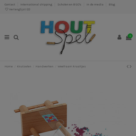
Contact
International shipping
Scholen en BSO's
In de media
Blog
Verlanglijst (
0
)
0
Home
Knutselen
Handwerken
Weefraam kraaltjes