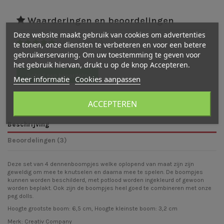
Waarderingen en beoordelingen
Deze website maakt gebruik van cookies om advertenties
(
5
/
5
)
-
3
cijfer(s)
te tonen, onze diensten te verbeteren en voor een betere
gebruikerservaring. Om uw toestemming te geven voor
Bekijk verdeling
het gebruik hiervan, drukt u op de knop Accepteren.
Schrijf een beoordeling
Meer informatie
Cookies aanpassen
ACCEPTEREN
Beschrijving
Beoordelingen (3)
Deze set van 4 dennenboompjes welke oplopend van maat zijn zijn
geweldig om mee te knutselen en daarna mee te spelen. De boompjes
kunnen worden beschilderd, met potlood worden ingekleurd of gewoon
worden beplakt. Ook zijn de boompjes heel goed te combineren met onze
peg dolls.
Hoogte grootste boom: 6,5 cm, Hoogte kleinste boom: 3,2 cm
Merk:
Creativ Company