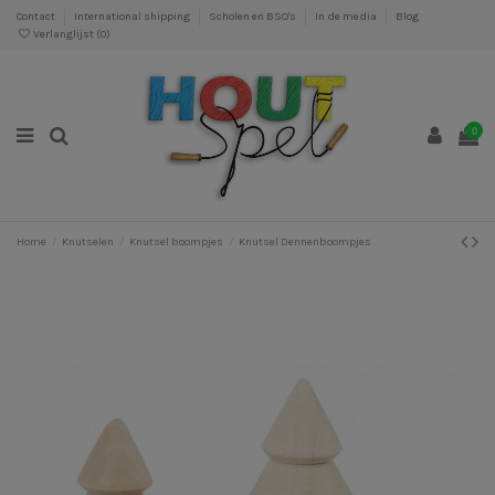
Contact
International shipping
Scholen en BSO's
In de media
Blog
Verlanglijst (
0
)
0
Home
Knutselen
Knutsel boompjes
Knutsel Dennenboompjes