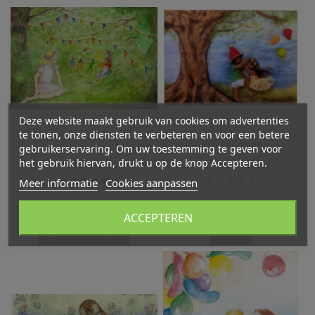
Deze website maakt gebruik van cookies om advertenties
te tonen, onze diensten te verbeteren en voor een betere
Niet op voorraad
gebruikerservaring. Om uw toestemming te geven voor
het gebruik hiervan, drukt u op de knop Accepteren.
Ansichtkaart feest Margo Heine
Ansichtkaart feest Het Wol Feetje
Meer informatie
Cookies aanpassen
€ 1,50
€ 1,50
ACCEPTEREN
In winkelwagen
Bekijk