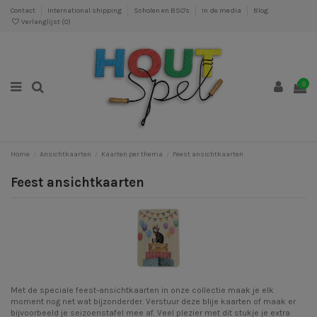
Contact
International shipping
Scholen en BSO's
In de media
Blog
Verlanglijst (
0
)
0
Home
Ansichtkaarten
Kaarten per thema
Feest ansichtkaarten
Feest ansichtkaarten
Met de speciale feest-ansichtkaarten in onze collectie maak je elk
moment nog net wat bijzonderder. Verstuur deze blije kaarten of maak er
bijvoorbeeld je seizoenstafel mee af. Veel plezier met dit stukje je extra