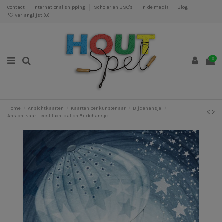
Contact
International shipping
Scholen en BSO's
In de media
Blog
Verlanglijst (
0
)
0
Home
Ansichtkaarten
Kaarten per kunstenaar
Bijdehansje
Ansichtkaart feest luchtballon Bijdehansje