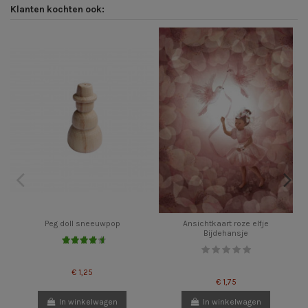
Klanten kochten ook:
Peg doll sneeuwpop
Ansichtkaart roze elfje
Bijdehansje
€ 1,25
€ 1,75
In winkelwagen
In winkelwagen