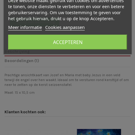
Deze website maakt gebruik van cookies om advertenties
(
1
/
5
)
-
1
cijfer(s)
te tonen, onze diensten te verbeteren en voor een betere
Bekijk verdeling
gebruikerservaring. Om uw toestemming te geven voor
het gebruik hiervan, drukt u op de knop Accepteren.
Schrijf een beoordeling
Meer informatie
Cookies aanpassen
ACCEPTEREN
Beschrijving
Beoordelingen (1)
Prachtige ansichtkaart van Jozef en Maria met baby Jezus in een veld
terwijl de engel over hen waakt. Ideaal om te versturen rond kersttijd of om
neer te zetten op de kerst seizoenstafel.
Maat: 15 x 10,5 cm
Klanten kochten ook: