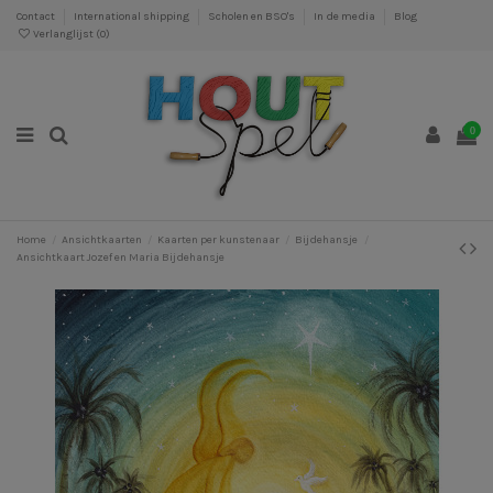
Contact
International shipping
Scholen en BSO's
In de media
Blog
Verlanglijst (
0
)
0
Home
Ansichtkaarten
Kaarten per kunstenaar
Bijdehansje
Ansichtkaart Jozef en Maria Bijdehansje