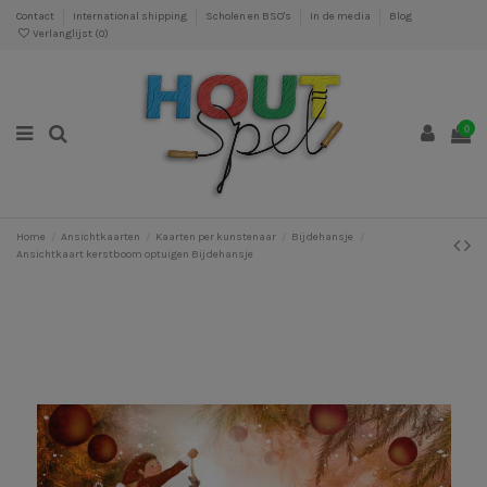
Contact
International shipping
Scholen en BSO's
In de media
Blog
Verlanglijst (
0
)
0
Home
Ansichtkaarten
Kaarten per kunstenaar
Bijdehansje
Ansichtkaart kerstboom optuigen Bijdehansje