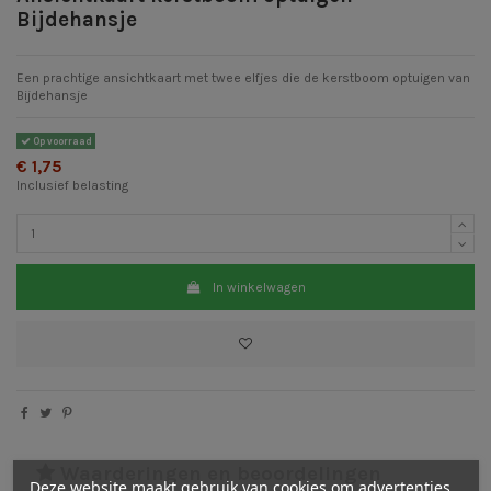
Bijdehansje
Een prachtige ansichtkaart met twee elfjes die de kerstboom optuigen van
Bijdehansje
Op voorraad
€ 1,75
Inclusief belasting
In winkelwagen
Waarderingen en beoordelingen
Deze website maakt gebruik van cookies om advertenties