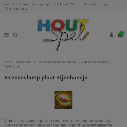
Contact
International shipping
Scholen en BSO's
In de media
Blog
Verlanglijst (
0
)
0
Home
Seizoenslamp
Wisselplaten per kunstenaar
Seizoenslamp plaat
Bijdehansje
Seizoenslamp plaat Bijdehansje
Vind hier alle wisselplaten voor in de seizoenslamp van de
kunstenares van Bijdehansje. Met prachtige gedetailleerde