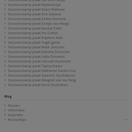
Seizoenslamp plaat Bijdehansje
Seizoenslamp plaat Robin Pieterse
Seizoenslamp plaat Ann Galland
Seizoenslamp plaat Esther Bennink
Seizoenslamp plaat Eentje van Margo
Seizoenslamp plaat Baukje Exler
Seizoenslamp plaat Iris Esther
Seizoenslamp plaat Kapitein Kalk
Seizoenslamp plaat Vogel geluk
Seizoenslamp plaat Mark Janssen
Seizoenslamp plaat Daniela Drescher
Seizoenslamp plaat Lotte Drouwen
Seizoenslamp plaat Hannah Illustreert
Seizoenslamp plaat Tijana Draws
Seizoenslamp plaat Nathaniel Santa Cruz
Seizoenslamp plaat Gwenn's Illustrations
Seizoenslamp plaat Margriet van der Berg
Seizoenslamp plaat Anne Illustraties
Blog
Nieuws
Informatie
Inspiratie
Knutseltips