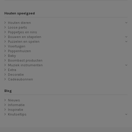
Houten speelgoed
Houten dieren
Loose parts
Poppetjes en nins
Bouwen en stapelen
Puzzelen en spelen
Voertuigen
Poppenhuizen
Baby
Boombast producten
Muziek instrumenten
Extra
Decoratie
Cadeaubonnen
Blog
Nieuws
Informatie
Inspiratie
Knutseltips