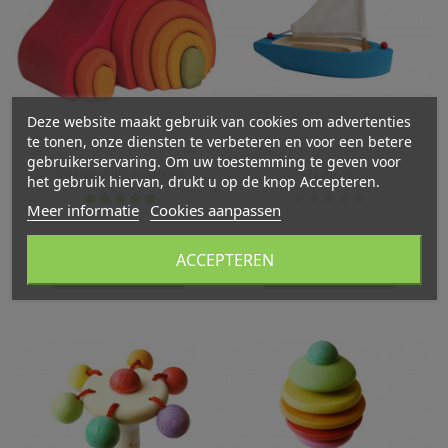
Deze website maakt gebruik van cookies om advertenties
te tonen, onze diensten te verbeteren en voor een betere
gebruikerservaring. Om uw toestemming te geven voor
Dwergenhuis rood/geel
Zeilboot
het gebruik hiervan, drukt u op de knop Accepteren.
Meer informatie
Cookies aanpassen
€ 32,95
€ 25,95
ACCEPTEREN
In winkelwagen
In winkelwagen