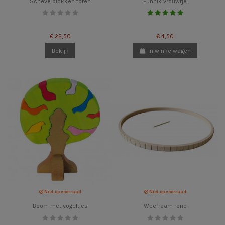
Scheve blokken toren
Punnik vrouwtje
€ 22,50
€ 4,50
Bekijk
In winkelwagen
Niet op voorraad
Niet op voorraad
Boom met vogeltjes
Weefraam rond