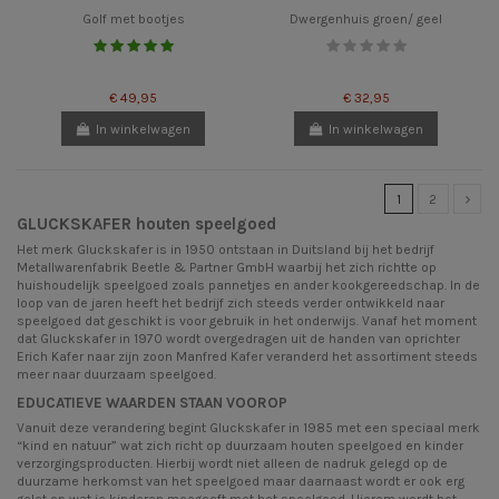
Golf met bootjes
Dwergenhuis groen/ geel
€ 49,95
€ 32,95
In winkelwagen
In winkelwagen
1
2
GLUCKSKAFER houten speelgoed
Het merk Gluckskafer is in 1950 ontstaan in Duitsland bij het bedrijf
Metallwarenfabrik Beetle & Partner GmbH waarbij het zich richtte op
huishoudelijk speelgoed zoals pannetjes en ander kookgereedschap. In de
loop van de jaren heeft het bedrijf zich steeds verder ontwikkeld naar
speelgoed dat geschikt is voor gebruik in het onderwijs. Vanaf het moment
dat Gluckskafer in 1970 wordt overgedragen uit de handen van oprichter
Erich Kafer naar zijn zoon Manfred Kafer veranderd het assortiment steeds
meer naar duurzaam speelgoed.
EDUCATIEVE WAARDEN STAAN VOOROP
Vanuit deze verandering begint Gluckskafer in 1985 met een speciaal merk
“kind en natuur” wat zich richt op duurzaam houten speelgoed en kinder
verzorgingsproducten. Hierbij wordt niet alleen de nadruk gelegd op de
duurzame herkomst van het speelgoed maar daarnaast wordt er ook erg