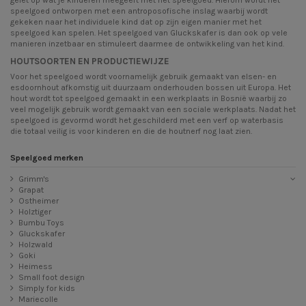
gelet op wat je kinderen meegeeft met het speelgoed. Hierom wordt het
speelgoed ontworpen met een antroposofische inslag waarbij wordt
gekeken naar het individuele kind dat op zijn eigen manier met het
speelgoed kan spelen. Het speelgoed van Gluckskafer is dan ook op vele
manieren inzetbaar en stimuleert daarmee de ontwikkeling van het kind.
HOUTSOORTEN EN PRODUCTIEWIJZE
Voor het speelgoed wordt voornamelijk gebruik gemaakt van elsen- en
esdoornhout afkomstig uit duurzaam onderhouden bossen uit Europa. Het
hout wordt tot speelgoed gemaakt in een werkplaats in Bosnië waarbij zo
veel mogelijk gebruik wordt gemaakt van een sociale werkplaats. Nadat het
speelgoed is gevormd wordt het geschilderd met een verf op waterbasis
die totaal veilig is voor kinderen en die de houtnerf nog laat zien.
Speelgoed merken
Grimm's
Grapat
Ostheimer
Holztiger
Bumbu Toys
Gluckskafer
Holzwald
Goki
Heimess
Small foot design
Simply for kids
Mariecolle