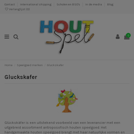
Contact
International shipping
Scholen en BSO's
In de media
Blog
Verlanglijst (
0
)
0
Home
Speelgoed merken
Gluckskafer
Gluckskafer
Glückskäfer is een uitstekend voorbeeld van een leverancier met een
uitgebreid assortiment antroposofisch houten speelgoed. Het
handgemaakte houten speelgoed brengt met haar natuurlijke vormen en