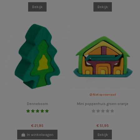
Bekijk
Bekijk
Niet op voorraad
Denneboom
Mini poppenhuis groen-oranje
€ 21,95
€ 51,95
In winkelwagen
Bekijk