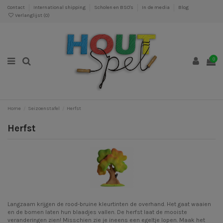
Contact
International shipping
Scholen en BSO's
In de media
Blog
Verlanglijst (
0
)
0
Home
Seizoenstafel
Herfst
Herfst
Langzaam
krijgen
de rood-bruine kleurtinten de overhand. Het gaat waaien
en de bomen laten hun blaadjes vallen. De herfst laat de mooiste
veranderingen zien! Misschien zie je ineens een egeltje lopen. Maak het