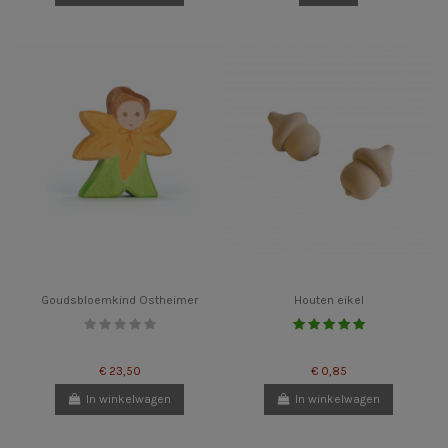
Goudsbloemkind Ostheimer
Houten eikel
€ 23,50
€ 0,85
In winkelwagen
In winkelwagen