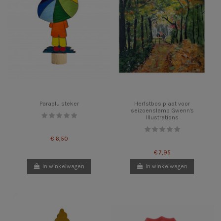
Paraplu steker
Herfstbos plaat voor
seizoenslamp Gwenn's
Illustrations
€ 6,50
€ 7,95
In winkelwagen
In winkelwagen