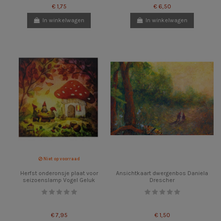
€ 1,75
€ 6,50
In winkelwagen
In winkelwagen
Niet op voorraad
Herfst onderonsje plaat voor
Ansichtkaart dwergenbos Daniela
seizoenslamp Vogel Geluk
Drescher
€ 7,95
€ 1,50