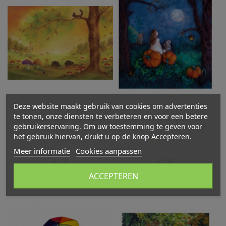
Deze website maakt gebruik van cookies om advertenties
te tonen, onze diensten te verbeteren en voor een betere
Ansichtkaart Herfst egels Baukje
Herfst pompoen plaat voor
gebruikerservaring. Om uw toestemming te geven voor
Exler
seizoenslamp Het Wol Feetje
het gebruik hiervan, drukt u op de knop Accepteren.
Meer informatie
Cookies aanpassen
€ 1,50
€ 7,95
ACCEPTEREN
In winkelwagen
In winkelwagen