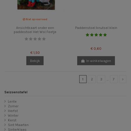
Niet op voorraad
Ansichtkaart onder een
Paddenstoel knutsel klein
paddestoel Het Wol Feetje
€ 0,60
€ 1,50
Bekijk
In winkelwagen
1
2
3
…
7
Seizoenstafel
Lente
Zomer
Herfst
Winter
Kerst
Sint Maarten
Sinterklaas