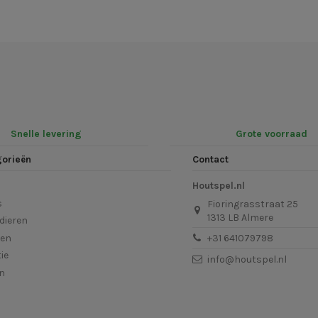
Snelle levering
Grote voorraad
gorieën
Contact
Houtspel.nl
s
Fioringrasstraat 25
1313 LB Almere
dieren
len
+31 641079798
ie
info@houtspel.nl
en