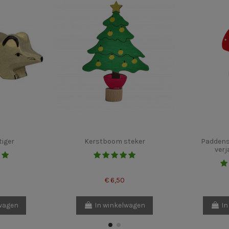
tiger
Kerstboom steker
Paddenst
verj
€ 6,50
lwagen
In winkelwagen
In