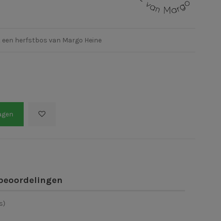
 een herfstbos van Margo Heine
agen
beoordelingen
s)