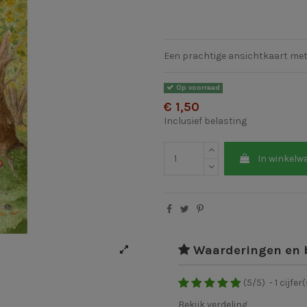
Een prachtige ansichtkaart met
Op voorraad
€ 1,50
Inclusief belasting
In winkelw
Waarderingen en 
(
5
/
5
)
-
1
cijfer(
Bekijk verdeling