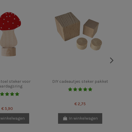
oel steker voor
DIY cadeautjes steker pakket
Ansi
aardagsring
€ 2,75
€ 5,90
 winkelwagen
In winkelwagen