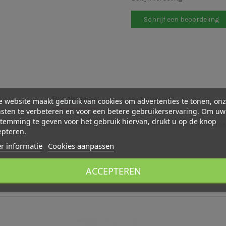
Schrijf een beoordeling
Beschrijving
Beoordelingen (1)
 website maakt gebruik van cookies om advertenties te tonen, on
sten te verbeteren en voor een betere gebruikerservaring. Om uw
temming te geven voor het gebruik hiervan, drukt u op de knop
al bos waar de herfst zijn intrede heeft gedaan maar als je goed zoek
epteren.
r informatie
Cookies aanpassen
ACCEPTEREN