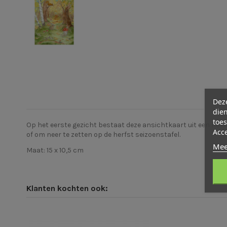
Deze
dien
toes
Op het eerste gezicht bestaat deze ansichtkaart uit een norma
Acc
of om neer te zetten op de herfst seizoenstafel.
Mee
Maat: 15 x 10,5 cm
Klanten kochten ook: