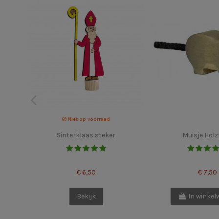
Niet op voorraad
Sinterklaas steker
Muisje Holz
€ 6,50
€ 7,50
Bekijk
In winke