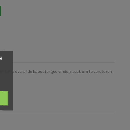
ze
t zul je overal de kaboutertjes vinden. Leuk om te versturen