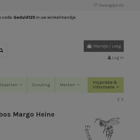
Verlanglijst (
0
)
e code:
Geduld125
in uw winkelmandje.
Mandje
/
Leeg
Log in
Inspiratie &
Scouting
tkaarten
Merken
Informatie
tbos Margo Heine