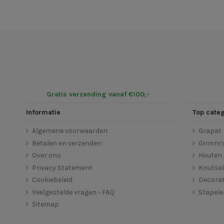
Gratis verzending vanaf €100,-
Informatie
Top cate
Algemene voorwaarden
Grapat
Betalen en verzenden
Grimm'
Over ons
Houten 
Privacy Statement
Knutse
Cookiebeleid
Decorat
Veelgestelde vragen - FAQ
Stapel
Sitemap