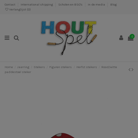
Contact
International shipping
Scholen en BSO's
In de media
Blog
Verlanglijst (
0
)
0
Home
Jaarring
Stekers
Figuren stekers
Herfst stekers
Rood/witte
paddestoel steker