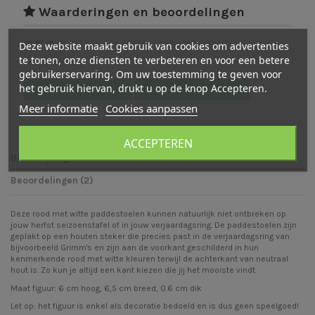
Waarderingen en beoordelingen
(
3
/
5
)
-
2
cijfer(s) -
2
beoordeling(en)
Deze website maakt gebruik van cookies om advertenties
te tonen, onze diensten te verbeteren en voor een betere
Bekijk verdeling
gebruikerservaring. Om uw toestemming te geven voor
het gebruik hiervan, drukt u op de knop Accepteren.
Bekijk beoordelingen
Schrijf een beoordeling
Meer informatie
Cookies aanpassen
ACCEPTEREN
Beschrijving
Beoordelingen (2)
Deze rood met witte paddestoelen kunnen natuurlijk niet ontbreken op
jouw herfst seizoenstafel of in jouw verjaardagsring. De paddestoelen zijn
geplakt op een houten steker die precies past in de verjaardagsring van
bijvoorbeeld Grimm's en zijn aan de voorkant geschilderd in hun
kenmerkende rood met witte kleuren terwijl de achterkant van neutraal
hout is. Zo kun je altijd een kant kiezen die jij het mooiste vindt.
Maat figuur: 6 cm hoog, 6,5 cm breed, 0.6 cm dik
Let op: het figuur is enkel als decoratie bedoeld en is dus geen speelgoed!