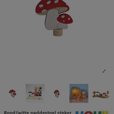
Rood/witte paddestoel steker