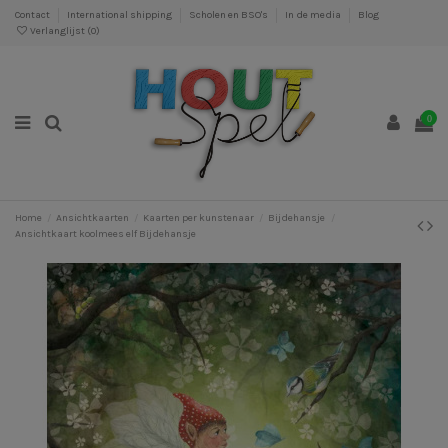
Contact
International shipping
Scholen en BSO's
In de media
Blog
Verlanglijst (
0
)
0
Home
Ansichtkaarten
Kaarten per kunstenaar
Bijdehansje
Ansichtkaart koolmees elf Bijdehansje