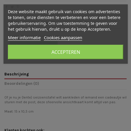
Deze website maakt gebruik van cookies om advertenties
te tonen, onze diensten te verbeteren en voor een betere
Waarderingen en beoordelingen
gebruikerservaring. Om uw toestemming te geven voor
het gebruik hiervan, drukt u op de knop Accepteren.
Er zijn nog geen beoordelingen
Meer informatie
Cookies aanpassen
Schrijf een beoordeling
ACCEPTEREN
Beschrijving
Beoordelingen (0)
Of je nu je (lente) seizoenstafel wilt aankleden of iemand een cadeautje wil
sturen met de post, deze sfeervolle ansichtkaart komt altijd van pas.
Maat: 15 x 10,5 cm
Klanten kochten ook: