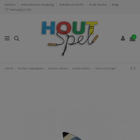
Contact
International shipping
Scholen en BSO's
In de media
Blog
Verlanglijst (
0
)
0
Home
Houten speelgoed
Houten dieren
Waterdieren
Haai Holztiger