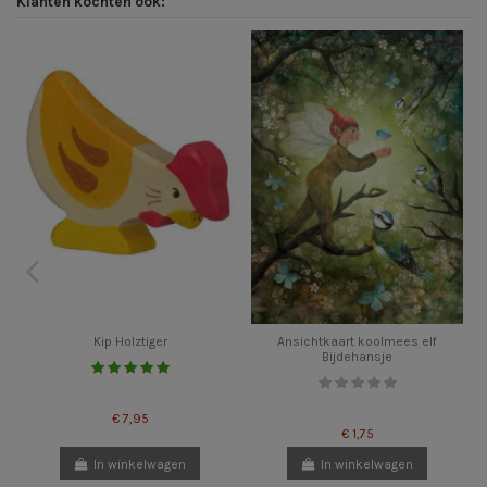
Klanten kochten ook:
Kip Holztiger
Ansichtkaart koolmees elf
Bijdehansje
€ 7,95
€ 1,75
In winkelwagen
In winkelwagen