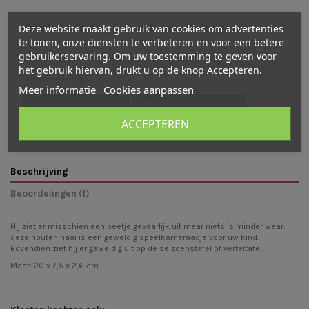
Waarderingen en beoordelingen
Deze website maakt gebruik van cookies om advertenties
te tonen, onze diensten te verbeteren en voor een betere
gebruikerservaring. Om uw toestemming te geven voor
(
5
/
5
)
-
1
cijfer(s) -
1
beoordeling(en)
het gebruik hiervan, drukt u op de knop Accepteren.
Bekijk verdeling
Meer informatie
Cookies aanpassen
Bekijk beoordelingen
Schrijf een beoordeling
ACCEPTEREN
Beschrijving
Beoordelingen (1)
Hij ziet er misschien een beetje gevaarlijk uit maar niets is minder waar:
deze houten haai is een geweldig speelkameraadje voor uw kind.
Bovendien ziet hij er geweldig uit op de seizoenstafel of verteltafel.
Maat: 20 x 7,5 x 2,6 cm