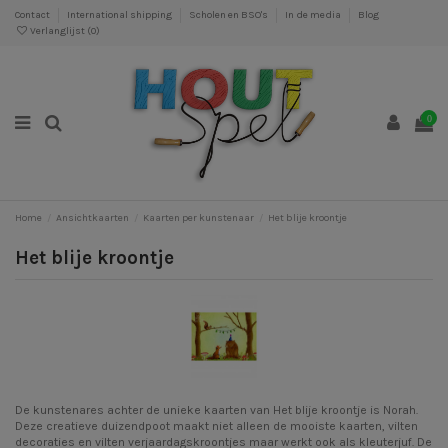
Contact
International shipping
Scholen en BSO's
In de media
Blog
Verlanglijst (
0
)
0
Home
Ansichtkaarten
Kaarten per kunstenaar
Het blije kroontje
Het blije kroontje
De kunstenares achter de unieke kaarten van Het blije kroontje is Norah.
Deze creatieve duizendpoot maakt niet alleen de mooiste kaarten, vilten
decoraties en vilten verjaardagskroontjes maar werkt ook als kleuterjuf. De