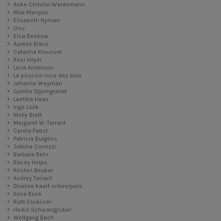
Anke Christel-Weidemann
Mila Marquis
Elisabeth Nyman
Izou
Elsa Beskow
Aurelie Blanz
Catarina Kruusval
Rosi Hilyer
Lena Anderson
Le poussin rose des bois
Jehanne Weyman
Gunilla Stjerngranat
Laetitia Haas
Inge Löök
Molly Brett
Margaret W. Tarrant
Carola Pabst
Patricia Burgess
Sabina Comizzi
Barbara Behr
Racey Helps
Kirsten Beuker
Audrey Tarrant
Diverse kaart ontwerpers
Ilona Bock
Ruth Elsässer
Heike Schwarzgruber
Wolfgang Bach