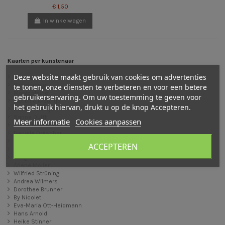
€ 1,50
In winkelwagen
Kaarten per kunstenaar
Deze website maakt gebruik van cookies om advertenties
Baukje Exler
Bijdehansje
te tonen, onze diensten te verbeteren en voor een betere
Margo Heine
gebruikerservaring. Om uw toestemming te geven voor
Het blije kroontje
het gebruik hiervan, drukt u op de knop Accepteren.
Het Wol Feetje
Sanne Dufft
Meer informatie
Cookies aanpassen
Cornelia Haendler
Daniela Drescher
Raphaela Berendt
ACCEPTEREN
Christiane Lesch
Margret von Borstel
Arlene Moller
Wilfried Strüning
Andrea Wilmers
Dorothee Brunner
By Nicolet
Eva-Maria Ott-Heidmann
Hans Arnold
Heike Stinner