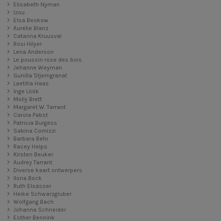
Elisabeth Nyman
Izou
Elsa Beskow
Aurelie Blanz
Catarina Kruusval
Rosi Hilyer
Lena Anderson
Le poussin rose des bois
Jehanne Weyman
Gunilla Stjerngranat
Laetitia Haas
Inge Löök
Molly Brett
Margaret W. Tarrant
Carola Pabst
Patricia Burgess
Sabina Comizzi
Barbara Behr
Racey Helps
Kirsten Beuker
Audrey Tarrant
Diverse kaart ontwerpers
Ilona Bock
Ruth Elsässer
Heike Schwarzgruber
Wolfgang Bach
Johanna Schneider
Esther Bennink