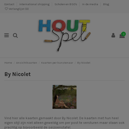
Contact
International shipping
Scholen en BSO's
In de media
Blog
Verlanglijst (
0
)
0
Home
Ansichtkaarten
Kaarten per kunstenaar
By Nicolet
By Nicolet
Vind hier alle kaarten gemaakt door By Nicolet. De kaarten met hun heel
eigen stijl zijn niet alleen geweldig om per post te versturen maar staan ook
prachtig op bijvoorbeeld de seizoenstafel.