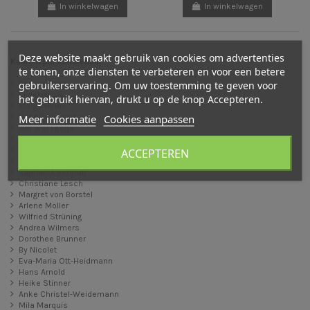
In winkelwagen
In winkelwagen
Deze website maakt gebruik van cookies om advertenties
Kaarten per kunstenaar
te tonen, onze diensten te verbeteren en voor een betere
gebruikerservaring. Om uw toestemming te geven voor
Baukje Exler
Bijdehansje
het gebruik hiervan, drukt u op de knop Accepteren.
Margo Heine
Meer informatie
Cookies aanpassen
Het blije kroontje
Het Wol Feetje
Sanne Dufft
Cornelia Haendler
ACCEPTEREN
Daniela Drescher
Raphaela Berendt
Christiane Lesch
Margret von Borstel
Arlene Moller
Wilfried Strüning
Andrea Wilmers
Dorothee Brunner
By Nicolet
Eva-Maria Ott-Heidmann
Hans Arnold
Heike Stinner
Anke Christel-Weidemann
Mila Marquis