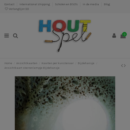
Contact
International shipping
Scholen en BSO's
In de media
Blog
Verlanglijst (
0
)
0
Home
Ansichtkaarten
Kaarten per kunstenaar
Bijdehansje
Ansichtkaart sterrenlampje Bijdehansje