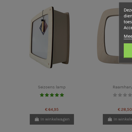
Deze
dien
toes
Acc
Mee
Seizoens lamp
Raamhan
€ 64,95
€ 28,50
In winkelwagen
In winke