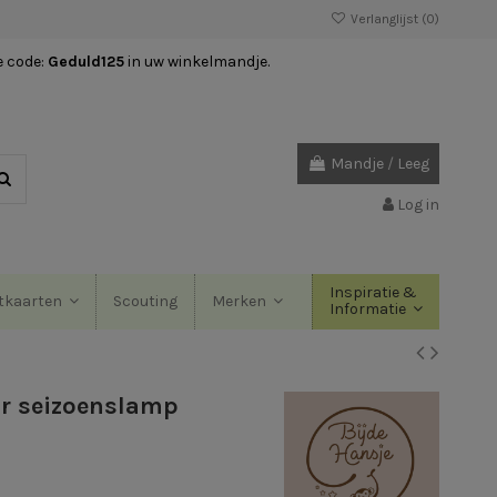
Verlanglijst (
0
)
e code:
Geduld125
in uw winkelmandje.
Mandje
/
Leeg
Log in
Inspiratie &
Scouting
tkaarten
Merken
Informatie
or seizoenslamp