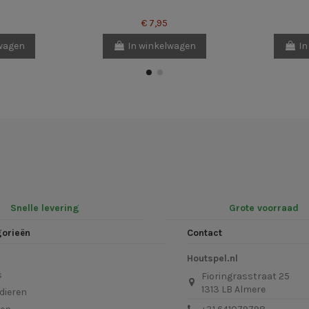
€ 7,95
lwagen
In winkelwagen
In
Snelle levering
Grote voorraad
gorieën
Contact
Houtspel.nl
s
Fioringrasstraat 25
1313 LB Almere
dieren