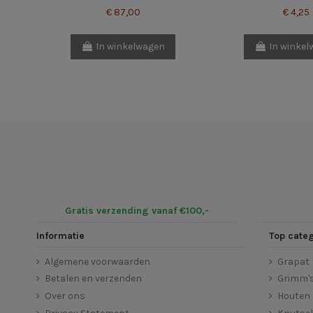
€ 87,00
€ 4,25
In winkelwagen
In winke
Gratis verzending vanaf €100,-
Informatie
Top cate
Algemene voorwaarden
Grapat
Betalen en verzenden
Grimm'
Over ons
Houten 