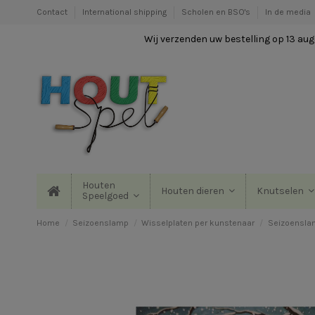
Contact
International shipping
Scholen en BSO's
In de media
Wij verzenden uw bestelling op 13 augu
Houten
Houten dieren
Knutselen
Speelgoed
Home
Seizoenslamp
Wisselplaten per kunstenaar
Seizoenslam