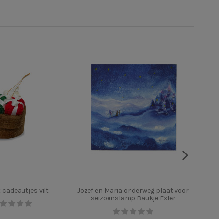
 cadeautjes vilt
Jozef en Maria onderweg plaat voor
Sin
seizoenslamp Baukje Exler
s