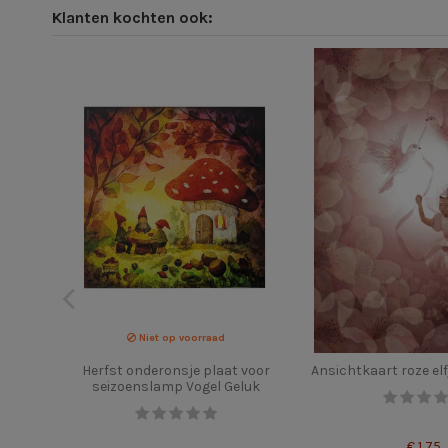
Klanten kochten ook:
Niet op voorraad
Herfst onderonsje plaat voor
Ansichtkaart roze elf
seizoenslamp Vogel Geluk
€ 1,75