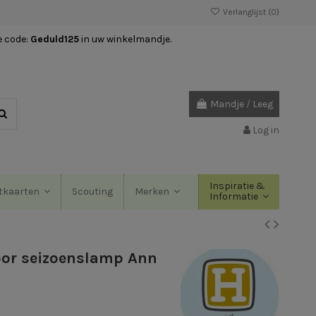
Verlanglijst (
0
)
e code:
Geduld125
in uw winkelmandje.
Mandje
/
Leeg
Log in
Inspiratie &
Scouting
tkaarten
Merken
Informatie
voor seizoenslamp Ann