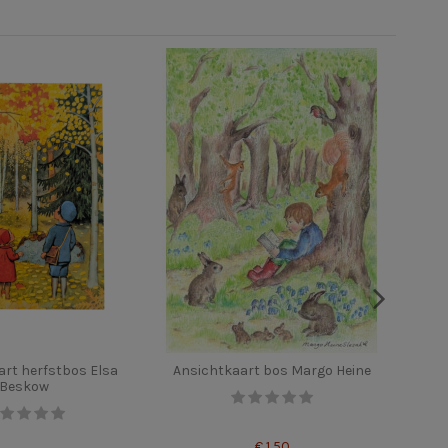
rt herfstbos Elsa
Ansichtkaart bos Margo Heine
An
Beskow
€ 1,50