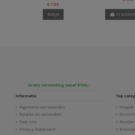
€ 7,95
Bekijk
In winke
Gratis verzending vanaf €100,-
Informatie
Top cate
Algemene voorwaarden
Grapat
Betalen en verzenden
Grimm'
Over ons
Houten 
Privacy Statement
Knutse