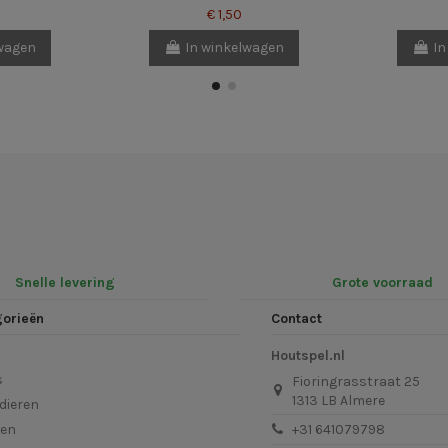
€ 1,50
lwagen
In winkelwagen
In
Snelle levering
Grote voorraad
gorieën
Contact
Houtspel.nl
s
Fioringrasstraat 25
1313 LB Almere
dieren
len
+31 641079798