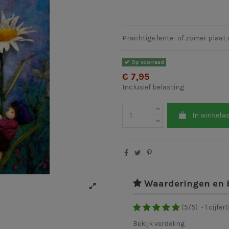
Prachtige lente- of zomer plaat 
Op voorraad
€ 7,95
Inclusief belasting
In winkelw
Waarderingen en 
(
5
/
5
)
-
1
cijfer(
Bekijk verdeling