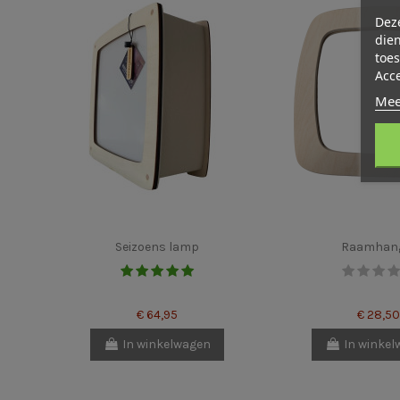
Deze
dien
toes
Acc
Mee
Seizoens lamp
Raamhan
€ 64,95
€ 28,50
In winkelwagen
In winke