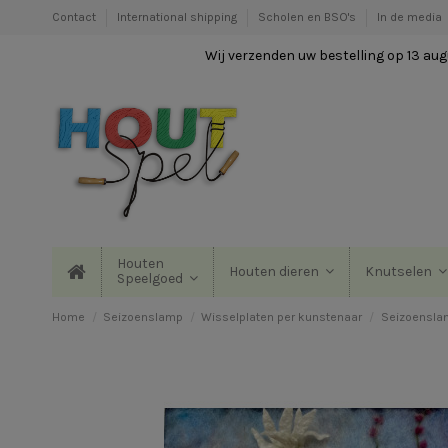
Contact
International shipping
Scholen en BSO's
In de media
Wij verzenden uw bestelling op 13 augu
Houten
Houten dieren
Knutselen
Speelgoed
Home
Seizoenslamp
Wisselplaten per kunstenaar
Seizoenslam