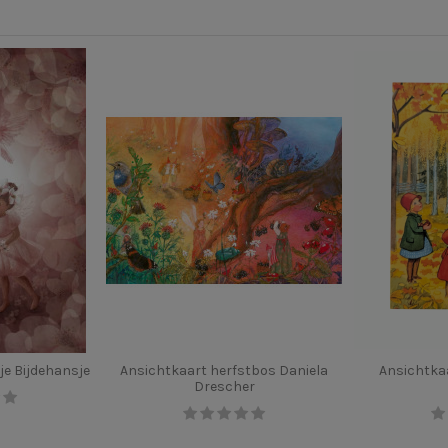
je Bijdehansje
Ansichtkaart herfstbos Daniela
Ansichtkaa
Drescher