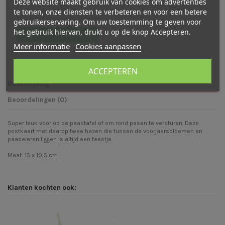
Deze website maakt gebruik van cookies om advertenties
te tonen, onze diensten te verbeteren en voor een betere
Er zijn nog geen beoordelingen
gebruikerservaring. Om uw toestemming te geven voor
het gebruik hiervan, drukt u op de knop Accepteren.
Schrijf een beoordeling
Meer informatie
Cookies aanpassen
ACCEPTEREN
Beschrijving
Beoordelingen (0)
Super leuk voor op de paastafel of om rond pasen te versturen. Deze
postkaart met daarop twee hazen die tussen de voorjaarsbloemen en
paaseieren liggen is altijd een feestje.
Maat: 15 x 10,5 cm
Klanten kochten ook: