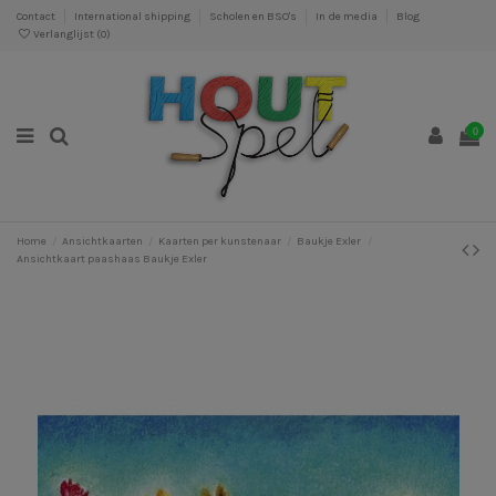
Contact
International shipping
Scholen en BSO's
In de media
Blog
Verlanglijst (
0
)
0
Home
Ansichtkaarten
Kaarten per kunstenaar
Baukje Exler
Ansichtkaart paashaas Baukje Exler