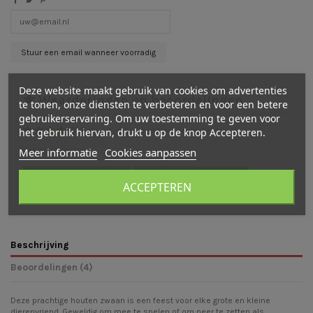
Deze website maakt gebruik van cookies om advertenties
Waarderingen en beoordelingen
te tonen, onze diensten te verbeteren en voor een betere
gebruikerservaring. Om uw toestemming te geven voor
(
4
/
5
)
-
4
cijfer(s) -
4
beoordeling(en)
het gebruik hiervan, drukt u op de knop Accepteren.
Bekijk verdeling
Meer informatie
Cookies aanpassen
Bekijk beoordelingen
Schrijf een beoordeling
ACCEPTEREN
Beschrijving
Beoordelingen (4)
Deze prachtige houten zwaan is een feest voor elke grote en kleine
dierenvriend. Geweldig om mee te spelen of om neer te zetten als