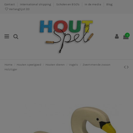
Contact
International shipping
Scholen en BSO's
In de media
Blog
Verlanglijst (
0
)
0
Home
Houten speelgoed
Houten dieren
Vogels
Zwemmende zwaan
Holztiger