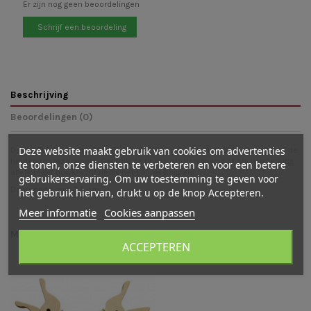
Er zijn nog geen beoordelingen
Schrijf een beoordeling
Beschrijving
Beoordelingen (0)
Deze website maakt gebruik van cookies om advertenties
Deze set bestaande uit 4 elastische ringen zijn ideaal als toevoeging op de
houten reuzenknijpers
. Gebruik de ringen als vervanging of als versterking
te tonen, onze diensten te verbeteren en voor een betere
als je meer duwkracht nodig hebt bij de knijpers.
gebruikerservaring. Om uw toestemming te geven voor
Doorsnede ring: 3,5 cm
het gebruik hiervan, drukt u op de knop Accepteren.
Meer informatie
Cookies aanpassen
Mogelijk vind je ook leuk
ACCEPTEREN