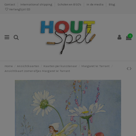
Contact
International shipping
Scholen en BSO's
In de media
Blog
Verlanglijst (
0
)
0
Home
Ansichtkaarten
Kaarten per kunstenaar
Margaret W. Tarrant
Ansichtkaart zomer elfjes Margaret W. Tarrant