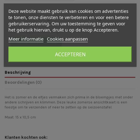
Deze website maakt gebruik van cookies om advertenties
te tonen, onze diensten te verbeteren en voor een betere
Waarderingen en beoordelingen
gebruikerservaring. Om uw toestemming te geven voor
het gebruik hiervan, drukt u op de knop Accepteren.
Er zijn nog geen beoordelingen
Meer informatie
Cookies aanpassen
Schrijf een beoordeling
ACCEPTEREN
Beschrijving
Beoordelingen (0)
Het is zomer en de elfjes vermaken zich prima in de bloempjes met onder
andere schrijven en klimmen. Deze leuke zomerse ansichtkaart is een
feestje om te verzenden of neer te zetten op de seizoenstafel.
Maat: 15 x 10,5 cm
Klanten kochten ook: