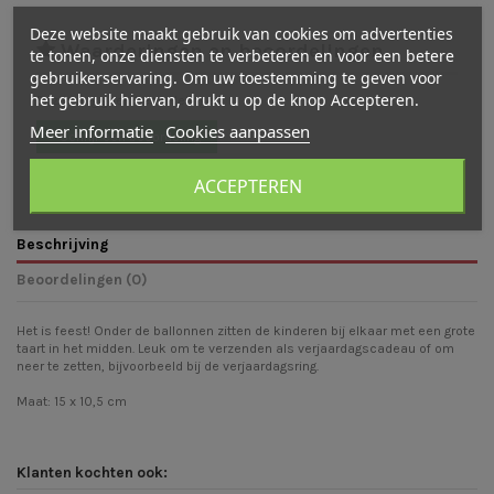
Deze website maakt gebruik van cookies om advertenties
Waarderingen en beoordelingen
te tonen, onze diensten te verbeteren en voor een betere
gebruikerservaring. Om uw toestemming te geven voor
het gebruik hiervan, drukt u op de knop Accepteren.
Er zijn nog geen beoordelingen
Meer informatie
Cookies aanpassen
Schrijf een beoordeling
ACCEPTEREN
Beschrijving
Beoordelingen (0)
Het is feest! Onder de ballonnen zitten de kinderen bij elkaar met een grote
taart in het midden. Leuk om te verzenden als verjaardagscadeau of om
neer te zetten, bijvoorbeeld bij de verjaardagsring.
Maat: 15 x 10,5 cm
Klanten kochten ook: