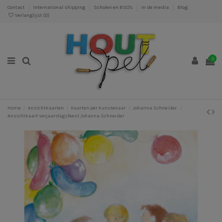
Contact
International shipping
Scholen en BSO's
In de media
Blog
Verlanglijst (
0
)
0
Home
Ansichtkaarten
Kaarten per kunstenaar
Johanna Schneider
Ansichtkaart verjaardagsfeest Johanna Schneider