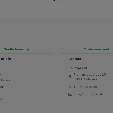
Snelle levering
Grote voorraad
gorieën
Contact
Houtspel.nl
s
Fioringrasstraat 25
1313 LB Almere
dieren
len
+31 641079798
ie
info@houtspel.nl
en