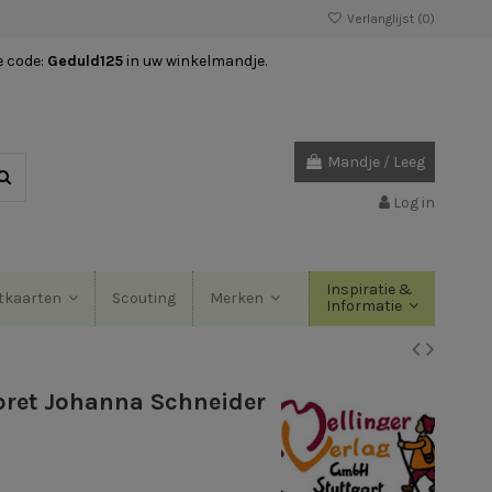
Verlanglijst (
0
)
e code:
Geduld125
in uw winkelmandje.
Mandje
/
Leeg
Log in
Inspiratie &
Scouting
tkaarten
Merken
Informatie
pret Johanna Schneider