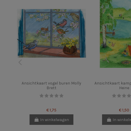
Ansichtkaart vogel buren Molly
Ansichtkaart kam
Brett
Heine
€ 1,75
€ 1,50
In winkelwagen
In winke