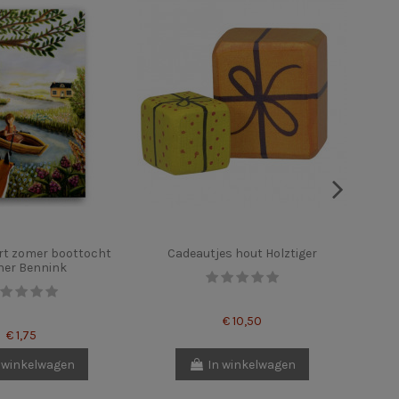
rt zomer boottocht
Cadeautjes hout Holztiger
Ansi
her Bennink
€ 10,50
€ 1,75
 winkelwagen
In winkelwagen