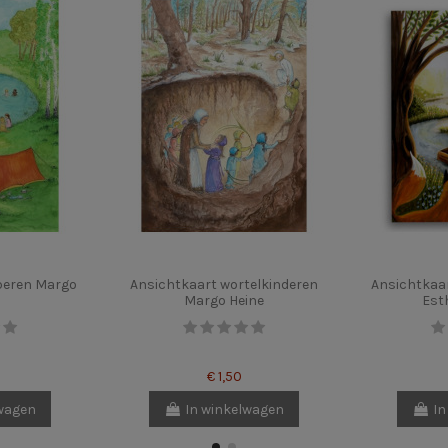
peren Margo
Ansichtkaart wortelkinderen
Ansichtkaa
Margo Heine
Est
€ 1,50
lwagen
In winkelwagen
In