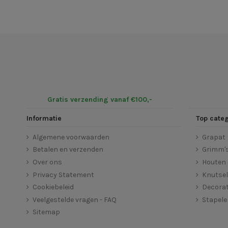
Gratis verzending vanaf €100,-
Informatie
Top cate
Algemene voorwaarden
Grapat
Betalen en verzenden
Grimm'
Over ons
Houten 
Privacy Statement
Knutse
Cookiebeleid
Decorat
Veelgestelde vragen - FAQ
Stapel
Sitemap