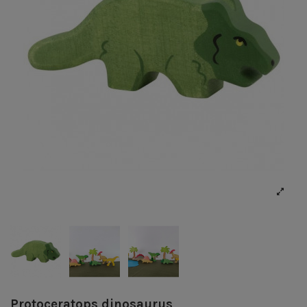
Protoceratops dinosaurus