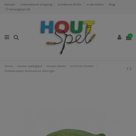
Contact
International shipping
Scholen en BSO's
In de media
Blog
Verlanglijst (
0
)
0
Home
Houten speelgoed
Houten dieren
Dino's en draken
Protoceratops dinosaurus Holztiger