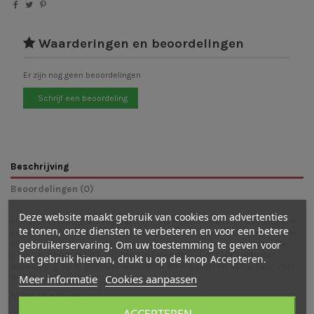
Waarderingen en beoordelingen
Er zijn nog geen beoordelingen
Schrijf een beoordeling
Beschrijving
Beoordelingen (0)
Deze website maakt gebruik van cookies om advertenties
Met deze prachtige wisselplaat tover jij je kinderkamer of seizoenstafel in
te tonen, onze diensten te verbeteren en voor een betere
één klap om tot een kerstig geheel. Op de plaat van Lotte Drouen zitten de
gebruikerservaring. Om uw toestemming te geven voor
De
dieren tussen de met lichtjes versierde bomen een boekje te lezen.
plaat is gemaakt van lichtdoorlatende kunststof waar de
het gebruik hiervan, drukt u op de knop Accepteren.
afbeelding op is gedrukt waardoor de kleuren en structuur van
Meer informatie
Cookies aanpassen
de afbeelding prachtig uitkomen.
Maat: 19 x 19 cm
ACCEPTEREN