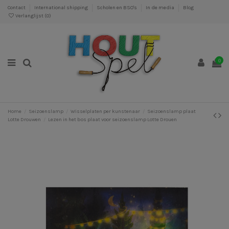
Contact
International shipping
Scholen en BSO's
In de media
Blog
Verlanglijst (
0
)
0
Home
Seizoenslamp
Wisselplaten per kunstenaar
Seizoenslamp plaat
Lotte Drouwen
Lezen in het bos plaat voor seizoenslamp Lotte Drouen