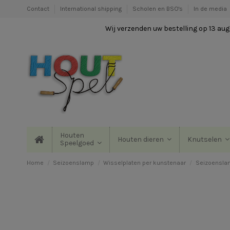
Contact
International shipping
Scholen en BSO's
In de media
Wij verzenden uw bestelling op 13 augu
Houten
Houten dieren
Knutselen
Speelgoed
Home
Seizoenslamp
Wisselplaten per kunstenaar
Seizoenslam