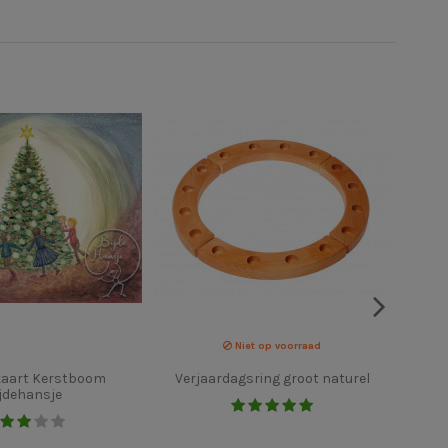
Niet op voorraad
kaart Kerstboom
Verjaardagsring groot naturel
Yo
jdehansje