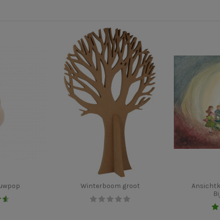
euwpop
Winterboom groot
Ansicht
Bi