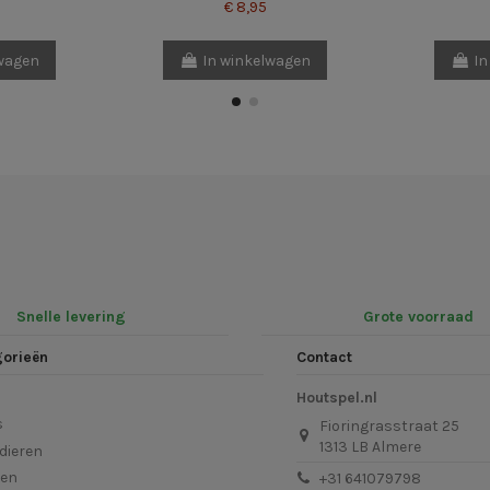
€ 8,95
lwagen
In winkelwagen
In
Snelle levering
Grote voorraad
gorieën
Contact
Houtspel.nl
s
Fioringrasstraat 25
1313 LB Almere
dieren
len
+31 641079798