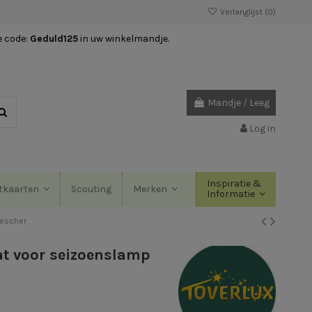
Verlanglijst (
0
)
e code:
Geduld125
in uw winkelmandje.
Mandje
/
Leeg
Log in
Inspiratie &
Scouting
tkaarten
Merken
Informatie
rescher
t voor seizoenslamp