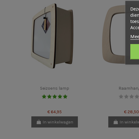
Deze
dien
toes
Acc
Mee
Seizoens lamp
Raamhan
€ 64,95
€ 28,50
In winkelwagen
In winke