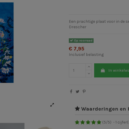
Een prachtige plaat voor in de 
Drescher
Op voorraad
€ 7,95
Inclusief belasting
In winkelw
Waarderingen en 
(
5
/
5
)
-
1
cijfer(