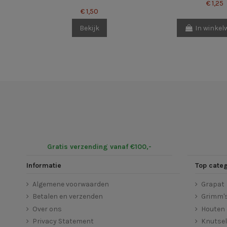
€ 1,25
€ 1,50
Bekijk
In winke
Gratis verzending vanaf €100,-
Informatie
Top cate
Algemene voorwaarden
Grapat
Betalen en verzenden
Grimm'
Over ons
Houten 
Privacy Statement
Knutse