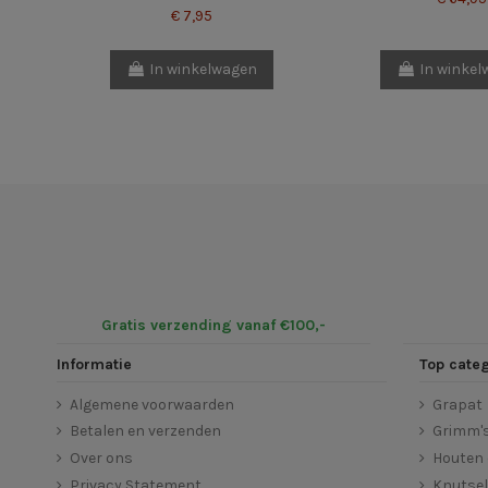
€ 7,95
In winkelwagen
In winke
Gratis verzending vanaf €100,-
Informatie
Top cate
Algemene voorwaarden
Grapat
Betalen en verzenden
Grimm'
Over ons
Houten 
Privacy Statement
Knutse