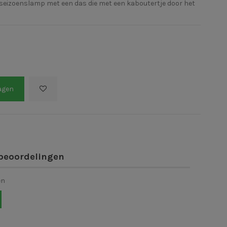
e seizoenslamp met een das die met een kaboutertje door het
agen
beoordelingen
en