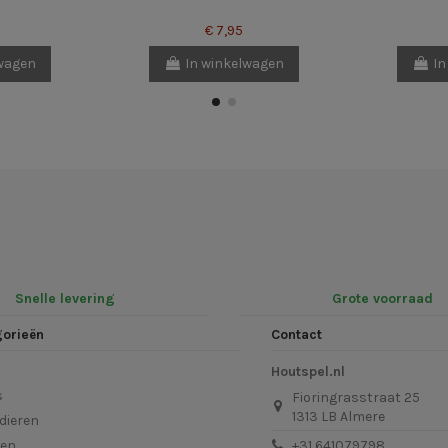
€ 7,95
lwagen
In winkelwagen
In
Snelle levering
Grote voorraad
gorieën
Contact
Houtspel.nl
s
Fioringrasstraat 25
1313 LB Almere
dieren
len
+31 641079798