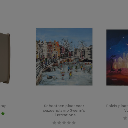
lamp
Schaatsen plaat voor
Paleis plaa
seizoenslamp Gwenn's
V
Illustrations