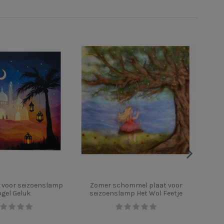
t voor seizoenslamp
Zomer schommel plaat voor
ogel Geluk
seizoenslamp Het Wol Feetje
se