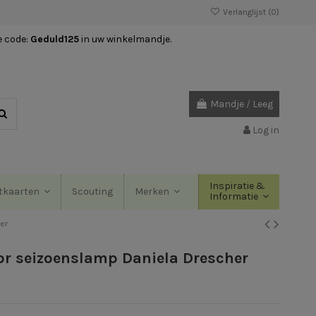
Verlanglijst (
0
)
e code:
Geduld125
in uw winkelmandje.
Mandje
/
Leeg
Log in
Inspiratie &
Scouting
tkaarten
Merken
Informatie
er
or seizoenslamp Daniela Drescher