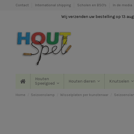
Contact
International shipping
Scholen en BSO's
In de media
Wij verzenden uw bestelling op 13 augu
Houten
Houten dieren
Knutselen
Speelgoed
Home
Seizoenslamp
Wisselplaten per kunstenaar
Seizoenslam