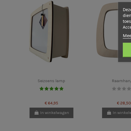
Deze
dien
toes
Acc
Mee
Seizoens lamp
Raamhan
€ 64,95
€ 28,50
In winkelwagen
In winke