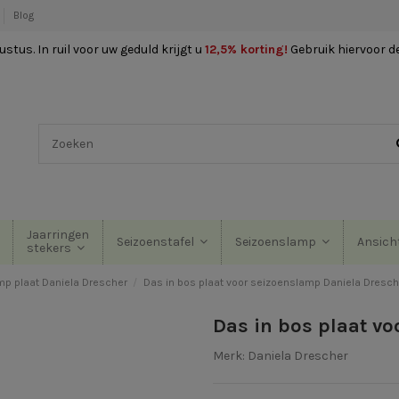
Blog
stus. In ruil voor uw geduld krijgt u
12,5% korting
!
Gebruik hiervoor d
Jaarringen
Seizoenstafel
Seizoenslamp
Ansich
stekers
p plaat Daniela Drescher
Das in bos plaat voor seizoenslamp Daniela Dresch
Das in bos plaat vo
Merk:
Daniela Drescher