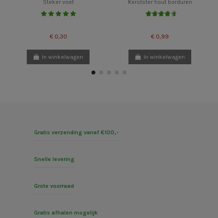
Steker voet
Kerstster hout borduren
€ 0,30
€ 0,99
In winkelwagen
In winkelwagen
Gratis verzending vanaf €100,-
Snelle levering
Grote voorraad
Gratis afhalen mogelijk