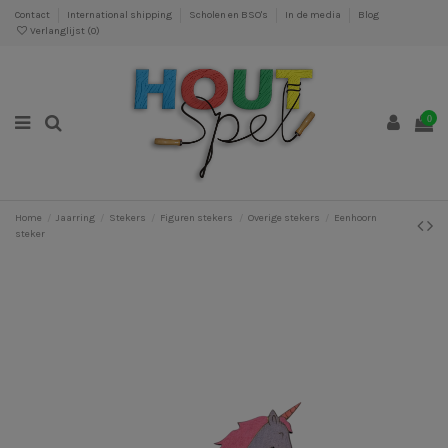
Contact
International shipping
Scholen en BSO's
In de media
Blog
Verlanglijst (
0
)
0
Home
Jaarring
Stekers
Figuren stekers
Overige stekers
Eenhoorn
steker