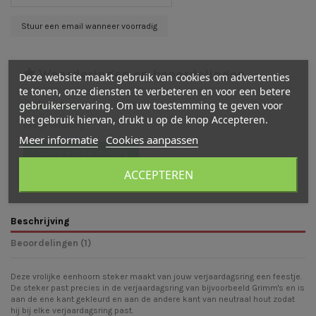
Waarderingen en beoordelingen
Deze website maakt gebruik van cookies om advertenties
te tonen, onze diensten te verbeteren en voor een betere
gebruikerservaring. Om uw toestemming te geven voor
(
5
/
5
)
-
1
cijfer(s)
het gebruik hiervan, drukt u op de knop Accepteren.
Bekijk verdeling
Meer informatie
Cookies aanpassen
Schrijf een beoordeling
ACCEPTEREN
Beschrijving
Beoordelingen (1)
Deze vrolijke eenhoorn steker maakt van jouw verjaardagsring een feestje.
De steker past precies in de verjaardagsring van bijvoorbeeld Grimm's en is
aan de ene kant gekleurd en aan de andere kant van neutraal hout zodat
hij bij elke verjaardagsring past.