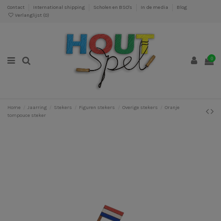
Contact
International shipping
Scholen en BSO's
In de media
Blog
Verlanglijst (
0
)
0
Home
Jaarring
Stekers
Figuren stekers
Overige stekers
Oranje
tompouce steker