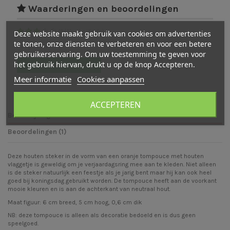
Waarderingen en beoordelingen
(
3
/
5
)
-
1
cijfer(s)
Deze website maakt gebruik van cookies om advertenties
te tonen, onze diensten te verbeteren en voor een betere
Bekijk verdeling
gebruikerservaring. Om uw toestemming te geven voor
het gebruik hiervan, drukt u op de knop Accepteren.
Schrijf een beoordeling
Meer informatie
Cookies aanpassen
ACCEPTEREN
Beschrijving
Beoordelingen (1)
Deze houten steker in de vorm van een oranje tompouce met houten
vlaggetje is geweldig om je verjaardagsring mee aan te kleden. Niet alleen
is de steker natuurlijk een feestje als je jarig bent maar hij kan ook heel
goed bij koningsdag gebruikt worden. De tompouce heeft aan de voorkant
mooie kleuren en is aan de achterkant van neutraal hout.
Maat figuur: 6 cm breed, 5 cm hoog, 0,6 cm dik
NB: deze tompouce is alleen als decoratie bedoeld en is dus geen
speelgoed.