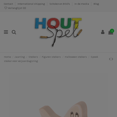
Contact
International shipping
Scholen en BSO's
In de media
Blog
Verlanglijst (
0
)
0
Home
Jaarring
Stekers
Figuren stekers
Halloween stekers
Spook
steker voor verjaardagsring