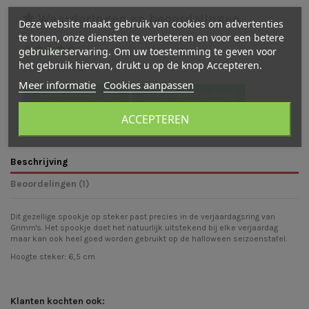
Waarderingen en beoordelingen
Deze website maakt gebruik van cookies om advertenties
te tonen, onze diensten te verbeteren en voor een betere
gebruikerservaring. Om uw toestemming te geven voor
(
5
/
5
)
-
1
cijfer(s) -
1
beoordeling(en)
het gebruik hiervan, drukt u op de knop Accepteren.
Bekijk verdeling
Meer informatie
Cookies aanpassen
Bekijk beoordelingen
Schrijf een beoordeling
ACCEPTEREN
Beschrijving
Beoordelingen (1)
Dit gezellige spookje op steker past precies in de verjaardagsring van
Grimm's. Het spookje doet het natuurlijk uitstekend bij elke verjaardag
maar kan ook heel goed worden gebruikt op de halloween seizoenstafel.
Hoogte steker: 6,5 cm
Klanten kochten ook: