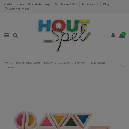
Contact
International shipping
Scholen en BSO's
In de media
Blog
Verlanglijst (
0
)
0
Home
Houten speelgoed
Bouwen en stapelen
Blokken
Regenboog
blokken