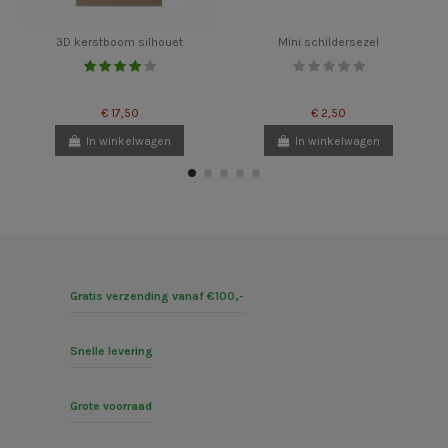
3D kerstboom silhouet
Mini schildersezel
€ 17,50
€ 2,50
In winkelwagen
In winkelwagen
Gratis verzending vanaf €100,-
Snelle levering
Grote voorraad