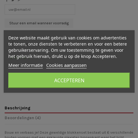
Deze website maakt gebruik van cookies om advertenties
te tonen, onze diensten te verbeteren en voor een betere
Waarderingen en beoordelingen
gebruikerservaring. Om uw toestemming te geven voor
het gebruik hiervan, drukt u op de knop Accepteren.
(
4,5
/
5
)
-
4
cijfer(s) -
4
beoordeling(en)
Meer informatie
Cookies aanpassen
Bekijk verdeling
Bekijk beoordelingen
Schrijf een beoordeling
ACCEPTEREN
Beschrijving
Beoordelingen (4)
Bouw en verbaas je! Deze geweldige blokkenset bestaat uit 6 verschillende
houten vormen met een gekleurde plexiglas binnenkant waar het licht