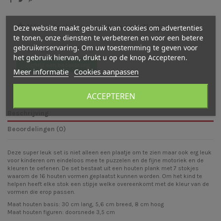
Waarderingen en beoordelingen
Deze website maakt gebruik van cookies om advertenties
te tonen, onze diensten te verbeteren en voor een betere
gebruikerservaring. Om uw toestemming te geven voor
Er zijn nog geen beoordelingen
het gebruik hiervan, drukt u op de knop Accepteren.
Schrijf een beoordeling
Meer informatie
Cookies aanpassen
ACCEPTEREN
Beschrijving
Beoordelingen (0)
Deze super leuk set is niet alleen een plaatje om te zien maar ook erg leuk
voor kinderen om eindeloos mee te puzzelen en de fijne motoriek en de
kleuren te oefenen. De set bestaat uit een houten plank met 7 stokjes
waarom de 16 houten vormen geplaatst kunnen worden. Om het kind te
helpen heeft elke stok een stipje welke overeenkomt met de kleur van de
vormen die erop passen.
Maat houten basis: 30 cm lang, 5,6 cm breed, 8 cm hoog
Maat houten figuren: doorsnede 3,5 cm