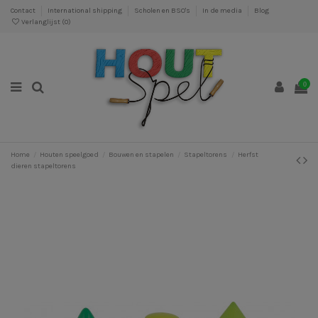
Contact
International shipping
Scholen en BSO's
In de media
Blog
Verlanglijst (
0
)
0
Home
Houten speelgoed
Bouwen en stapelen
Stapeltorens
Herfst
dieren stapeltorens